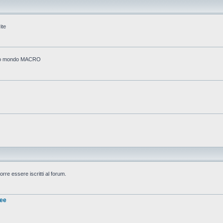
ite
stico mondo MACRO
rre essere iscritti al forum.
nee