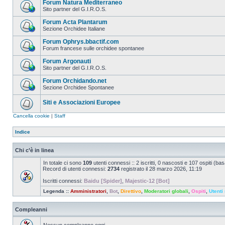
Forum Natura Mediterraneo
Sito partner del G.I.R.O.S.
Forum Acta Plantarum
Sezione Orchidee Italiane
Forum Ophrys.bbactif.com
Forum francese sulle orchidee spontanee
Forum Argonauti
Sito partner del G.I.R.O.S.
Forum Orchidando.net
Sezione Orchidee Spontanee
Siti e Associazioni Europee
Cancella cookie
|
Staff
Indice
Chi c’è in linea
In totale ci sono
109
utenti connessi :: 2 iscritti, 0 nascosti e 107 ospiti (basat
Record di utenti connessi:
2734
registrato il 28 marzo 2026, 11:19
Iscritti connessi:
Baidu [Spider]
,
Majestic-12 [Bot]
Legenda ::
Amministratori
,
Bot
,
Direttivo
,
Moderatori globali
,
Ospiti
,
Utenti 
Compleanni