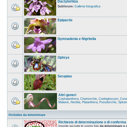
Dactylorhiza
Subforum:
Galleria fotografica
Epipactis
Gymnadenia e Nigritella
Ophrys
Serapias
Altri generi
Cephalanthera
,
Chamorchis
,
Coeloglossum
,
Coral
Malaxis
,
Neottia
,
Platanthera
,
Pseudorchis
,
Spira
Orchidee da determinare
Richieste di determinazione o di conferma
Inserite qui tutte le vostre foto
da determinare o 