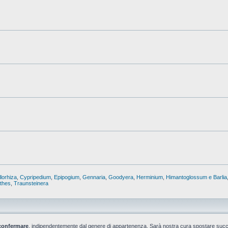
lorhiza
,
Cypripedium
,
Epipogium
,
Gennaria
,
Goodyera
,
Herminium
,
Himantoglossum e Barlia
nthes
,
Traunsteinera
confermare
, indipendentemente dal genere di appartenenza. Sarà nostra cura spostare suc