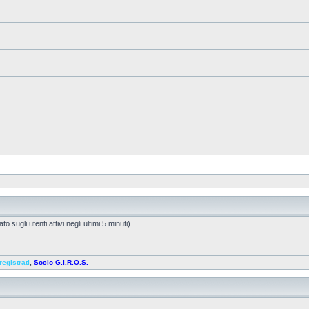
o sugli utenti attivi negli ultimi 5 minuti)
registrati
,
Socio G.I.R.O.S.