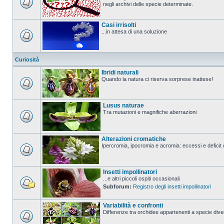
negli archivi delle specie determinate.
Casi irrisolti
...in attesa di una soluzione
Curiosità
Ibridi naturali
Quando la natura ci riserva sorprese inattese!
Lusus naturae
Tra mutazioni e magnifiche aberrazioni
Alterazioni cromatiche
Ipercromia, ipocromia e acromia: eccessi e deficit 
Insetti impollinatori
...e altri piccoli ospiti occasionali
Subforum:
Registro degli insetti impollinatori
Variabilità e confronti
Differenze tra orchidee appartenenti a specie divers