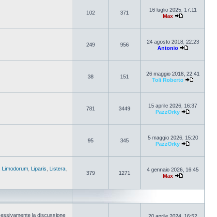
16 luglio 2025, 17:11
102
371
Max
24 agosto 2018, 22:23
249
956
Antonio
26 maggio 2018, 22:41
38
151
Toli Roberto
15 aprile 2026, 16:37
781
3449
PazzOrky
5 maggio 2026, 15:20
95
345
PazzOrky
,
Limodorum
,
Liparis
,
Listera
,
4 gennaio 2026, 16:45
379
1271
Max
cessivamente la discussione
20 aprile 2024, 16:52