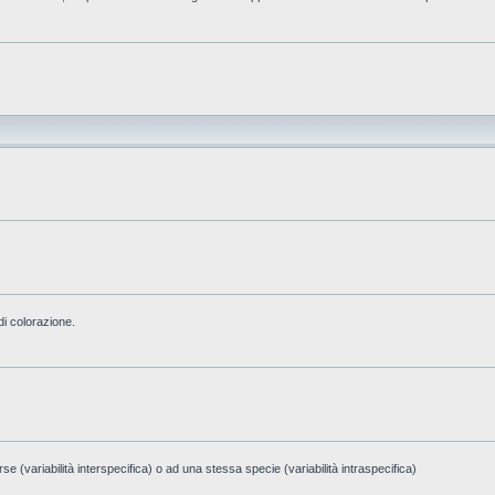
di colorazione.
e (variabilità interspecifica) o ad una stessa specie (variabilità intraspecifica)