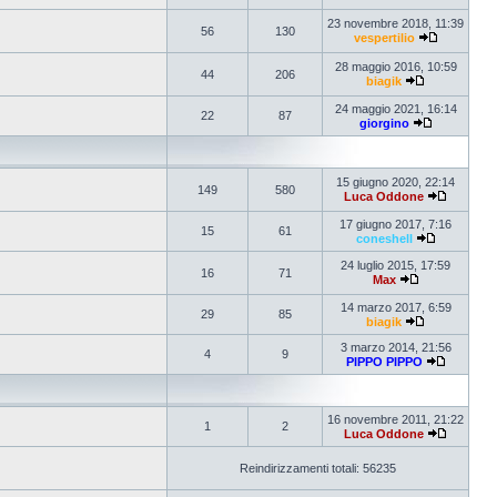
23 novembre 2018, 11:39
56
130
vespertilio
28 maggio 2016, 10:59
44
206
biagik
24 maggio 2021, 16:14
22
87
giorgino
15 giugno 2020, 22:14
149
580
Luca Oddone
17 giugno 2017, 7:16
15
61
coneshell
24 luglio 2015, 17:59
16
71
Max
14 marzo 2017, 6:59
29
85
biagik
3 marzo 2014, 21:56
4
9
PIPPO PIPPO
16 novembre 2011, 21:22
1
2
Luca Oddone
Reindirizzamenti totali: 56235