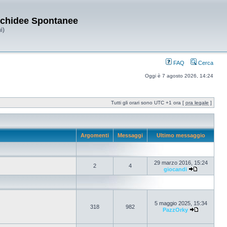
Orchidee Spontanee
i)
FAQ
Cerca
Oggi è 7 agosto 2026, 14:24
Tutti gli orari sono UTC +1 ora [
ora legale
]
Argomenti
Messaggi
Ultimo messaggio
29 marzo 2016, 15:24
2
4
giocandi
5 maggio 2025, 15:34
318
982
PazzOrky