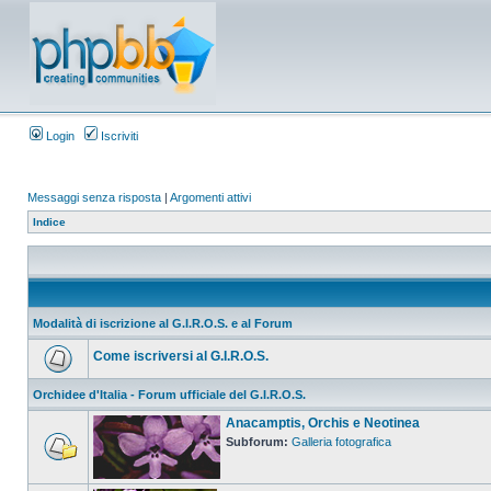
Login
Iscriviti
Messaggi senza risposta
|
Argomenti attivi
Indice
Modalità di iscrizione al G.I.R.O.S. e al Forum
Come iscriversi al G.I.R.O.S.
Orchidee d'Italia - Forum ufficiale del G.I.R.O.S.
Anacamptis, Orchis e Neotinea
Subforum:
Galleria fotografica