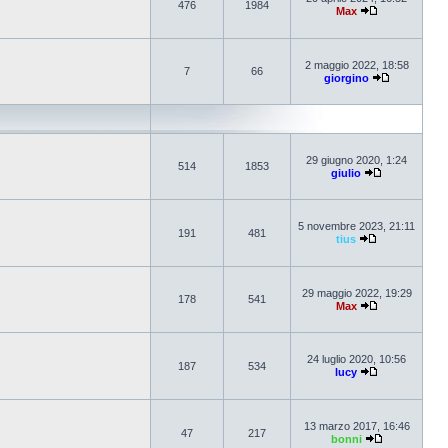
476
1984
Max
2 maggio 2022, 18:58
7
66
giorgino
29 giugno 2020, 1:24
514
1853
giulio
5 novembre 2023, 21:11
191
481
tius
29 maggio 2022, 19:29
178
541
Max
24 luglio 2020, 10:56
187
534
lucy
13 marzo 2017, 16:46
47
217
bonni