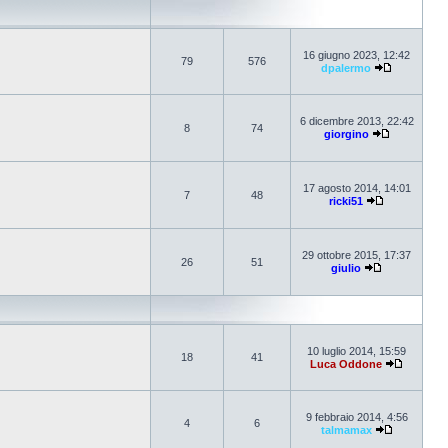
16 giugno 2023, 12:42
79
576
dpalermo
6 dicembre 2013, 22:42
8
74
giorgino
17 agosto 2014, 14:01
7
48
ricki51
29 ottobre 2015, 17:37
26
51
giulio
10 luglio 2014, 15:59
18
41
Luca Oddone
9 febbraio 2014, 4:56
4
6
talmamax