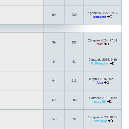
2 gennaio 2022, 19:26
90
230
giorgino
20 aprile 2024, 17:01
39
137
Max
2 maggio 2016, 9:19
6
41
Il_2Paradox
8 aprile 2016, 15:12
44
213
Alex
14 ottobre 2021, 16:05
69
286
papy 55
17 aprile 2023, 18:12
140
537
PazzOrky