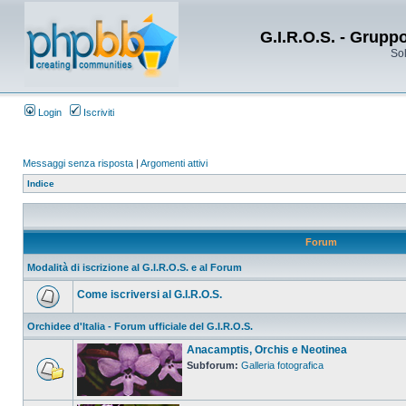
G.I.R.O.S. - Grupp
Sol
Login
Iscriviti
Messaggi senza risposta
|
Argomenti attivi
Indice
Forum
Modalità di iscrizione al G.I.R.O.S. e al Forum
Come iscriversi al G.I.R.O.S.
Orchidee d'Italia - Forum ufficiale del G.I.R.O.S.
Anacamptis, Orchis e Neotinea
Subforum:
Galleria fotografica