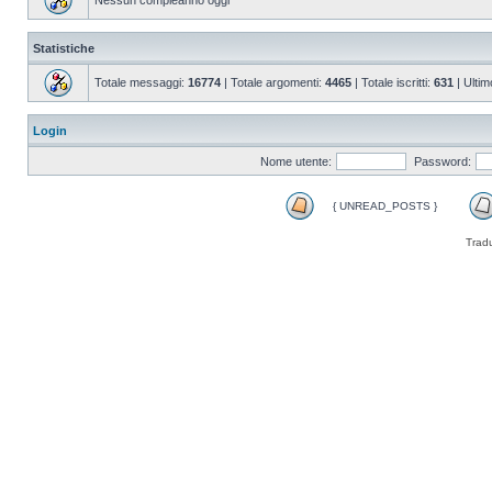
Nessun compleanno oggi
Statistiche
Totale messaggi:
16774
| Totale argomenti:
4465
| Totale iscritti:
631
| Ultim
Login
Nome utente:
Password:
{ UNREAD_POSTS }
Trad