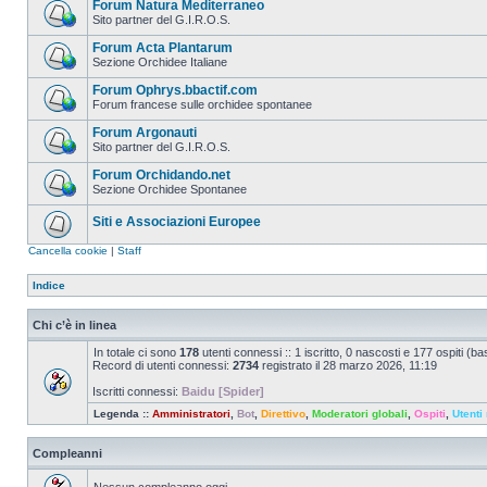
Forum Natura Mediterraneo
Sito partner del G.I.R.O.S.
Forum Acta Plantarum
Sezione Orchidee Italiane
Forum Ophrys.bbactif.com
Forum francese sulle orchidee spontanee
Forum Argonauti
Sito partner del G.I.R.O.S.
Forum Orchidando.net
Sezione Orchidee Spontanee
Siti e Associazioni Europee
Cancella cookie
|
Staff
Indice
Chi c’è in linea
In totale ci sono
178
utenti connessi :: 1 iscritto, 0 nascosti e 177 ospiti (basa
Record di utenti connessi:
2734
registrato il 28 marzo 2026, 11:19
Iscritti connessi:
Baidu [Spider]
Legenda ::
Amministratori
,
Bot
,
Direttivo
,
Moderatori globali
,
Ospiti
,
Utenti 
Compleanni