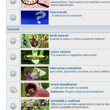
appartenenza. Sarà nostra cura spostare successi
specie determinate.
Casi irrisolti
...in attesa di una soluzione
Curiosità
Ibridi naturali
Quando la natura ci riserva sorprese inattese!
Lusus naturae
Tra mutazioni e magnifiche aberrazioni
Alterazioni cromatiche
Ipercromia, ipocromia e acromia: eccessi e deficit 
Insetti impollinatori
...e altri piccoli ospiti occasionali
Subforum:
Registro degli insetti impollinatori
Variabilità e confronti
Differenze tra orchidee appartenenti a specie diver
specie (variabilità intraspecifica)