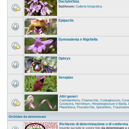
Dactylorhiza
Subforum:
Galleria fotografica
Epipactis
Gymnadenia e Nigritella
Ophrys
Serapias
Altri generi
Cephalanthera
,
Chamorchis
,
Coeloglossum
,
Coral
Goodyera
,
Herminium
,
Himantoglossum e Barlia
,
Platanthera
,
Pseudorchis
,
Spiranthes
,
Traunstein
Orchidee da determinare
Richieste di determinazione o di conferma
Inserite qui tutte le vostre foto
da determinare o 