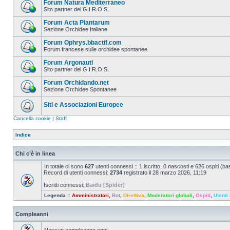
Forum Natura Mediterraneo
Sito partner del G.I.R.O.S.
Forum Acta Plantarum
Sezione Orchidee Italiane
Forum Ophrys.bbactif.com
Forum francese sulle orchidee spontanee
Forum Argonauti
Sito partner del G.I.R.O.S.
Forum Orchidando.net
Sezione Orchidee Spontanee
Siti e Associazioni Europee
Cancella cookie
|
Staff
Indice
Chi c’è in linea
In totale ci sono
627
utenti connessi :: 1 iscritto, 0 nascosti e 626 ospiti (basa
Record di utenti connessi:
2734
registrato il 28 marzo 2026, 11:19
Iscritti connessi:
Baidu [Spider]
Legenda ::
Amministratori
,
Bot
,
Direttivo
,
Moderatori globali
,
Ospiti
,
Utenti 
Compleanni