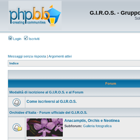
G.I.R.O.S. - Grupp
Sol
Login
Iscriviti
Messaggi senza risposta
|
Argomenti attivi
Indice
Forum
Modalità di iscrizione al G.I.R.O.S. e al Forum
Come iscriversi al G.I.R.O.S.
Orchidee d'Italia - Forum ufficiale del G.I.R.O.S.
Anacamptis, Orchis e Neotinea
Subforum:
Galleria fotografica