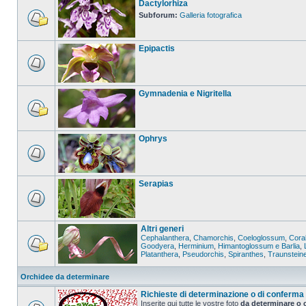
Dactylorhiza
Subforum:
Galleria fotografica
Epipactis
Gymnadenia e Nigritella
Ophrys
Serapias
Altri generi
Cephalanthera
,
Chamorchis
,
Coeloglossum
,
Coral
Goodyera
,
Herminium
,
Himantoglossum e Barlia
,
Platanthera
,
Pseudorchis
,
Spiranthes
,
Traunstein
Orchidee da determinare
Richieste di determinazione o di conferma
Inserite qui tutte le vostre foto
da determinare o 