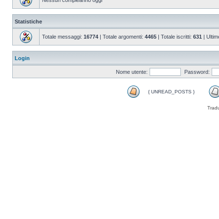
Nessun compleanno oggi
Statistiche
Totale messaggi:
16774
| Totale argomenti:
4465
| Totale iscritti:
631
| Ultim
Login
Nome utente:
Password:
{ UNREAD_POSTS }
Trad