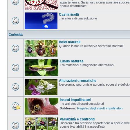
appartenenza. Sarà nostra cura spostare successi
specie determinate.
Casi irrisolti
...in attesa di una soluzione
Curiosità
Ibridi naturali
Quando la natura ci riserva sorprese inattese!
Lusus naturae
Tra mutazioni e magnifiche aberrazioni
Alterazioni cromatiche
Ipercromia, ipocromia e acromia: eccessi e deficit 
Insetti impollinatori
...e altri piccoli ospiti occasionali
Subforum:
Registro degli insetti impollinatori
Variabilità e confronti
Differenze tra orchidee appartenenti a specie diver
specie (variabilità intraspecifica)