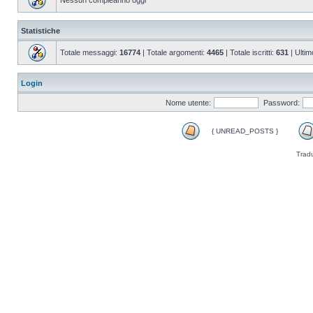
Nessun compleanno oggi
Statistiche
Totale messaggi:
16774
| Totale argomenti:
4465
| Totale iscritti:
631
| Ultim
Login
Nome utente:
Password:
{ UNREAD_POSTS }
Trad