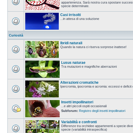
appartenenza. Sarà nostra cura spostare successi
specie determinate.
Casi irrisolti
...in attesa di una soluzione
Curiosità
Ibridi naturali
Quando la natura ci riserva sorprese inattese!
Lusus naturae
Tra mutazioni e magnifiche aberrazioni
Alterazioni cromatiche
Ipercromia, ipocromia e acromia: eccessi e deficit 
Insetti impollinatori
...e altri piccoli ospiti occasionali
Subforum:
Registro degli insetti impollinatori
Variabilità e confronti
Differenze tra orchidee appartenenti a specie diver
specie (variabilità intraspecifica)