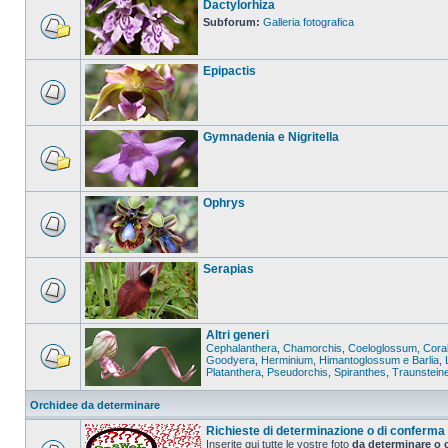
Dactylorhiza
Subforum:
Galleria fotografica
Epipactis
Gymnadenia e Nigritella
Ophrys
Serapias
Altri generi
Cephalanthera
,
Chamorchis
,
Coeloglossum
,
Coral
Goodyera
,
Herminium
,
Himantoglossum e Barlia
,
Platanthera
,
Pseudorchis
,
Spiranthes
,
Traunstein
Orchidee da determinare
Richieste di determinazione o di conferma
Inserite qui tutte le vostre foto
da determinare o 