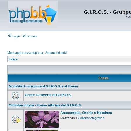
G.I.R.O.S. - Grupp
Sol
Login
Iscriviti
Messaggi senza risposta
|
Argomenti attivi
Indice
Forum
Modalità di iscrizione al G.I.R.O.S. e al Forum
Come iscriversi al G.I.R.O.S.
Orchidee d'Italia - Forum ufficiale del G.I.R.O.S.
Anacamptis, Orchis e Neotinea
Subforum:
Galleria fotografica