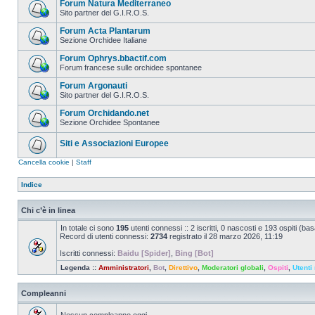
Forum Natura Mediterraneo
Sito partner del G.I.R.O.S.
Forum Acta Plantarum
Sezione Orchidee Italiane
Forum Ophrys.bbactif.com
Forum francese sulle orchidee spontanee
Forum Argonauti
Sito partner del G.I.R.O.S.
Forum Orchidando.net
Sezione Orchidee Spontanee
Siti e Associazioni Europee
Cancella cookie
|
Staff
Indice
Chi c’è in linea
In totale ci sono
195
utenti connessi :: 2 iscritti, 0 nascosti e 193 ospiti (basat
Record di utenti connessi:
2734
registrato il 28 marzo 2026, 11:19
Iscritti connessi:
Baidu [Spider]
,
Bing [Bot]
Legenda ::
Amministratori
,
Bot
,
Direttivo
,
Moderatori globali
,
Ospiti
,
Utenti 
Compleanni