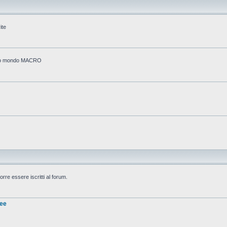
ite
stico mondo MACRO
rre essere iscritti al forum.
nee