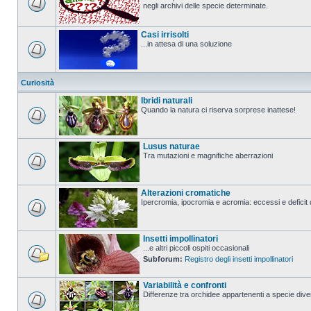
negli archivi delle specie determinate.
Casi irrisolti
...in attesa di una soluzione
Curiosità
Ibridi naturali
Quando la natura ci riserva sorprese inattese!
Lusus naturae
Tra mutazioni e magnifiche aberrazioni
Alterazioni cromatiche
Ipercromia, ipocromia e acromia: eccessi e deficit 
Insetti impollinatori
...e altri piccoli ospiti occasionali
Subforum:
Registro degli insetti impollinatori
Variabilità e confronti
Differenze tra orchidee appartenenti a specie divers