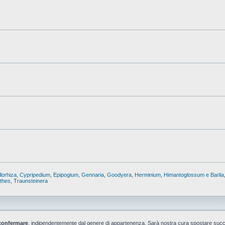
lorhiza
,
Cypripedium
,
Epipogium
,
Gennaria
,
Goodyera
,
Herminium
,
Himantoglossum e Barlia
nthes
,
Traunsteinera
confermare
, indipendentemente dal genere di appartenenza. Sarà nostra cura spostare suc