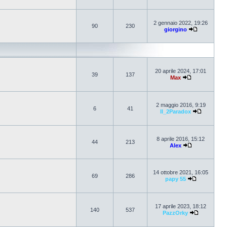
2 gennaio 2022, 19:26
90
230
giorgino
20 aprile 2024, 17:01
39
137
Max
2 maggio 2016, 9:19
6
41
Il_2Paradox
8 aprile 2016, 15:12
44
213
Alex
14 ottobre 2021, 16:05
69
286
papy 55
17 aprile 2023, 18:12
140
537
PazzOrky