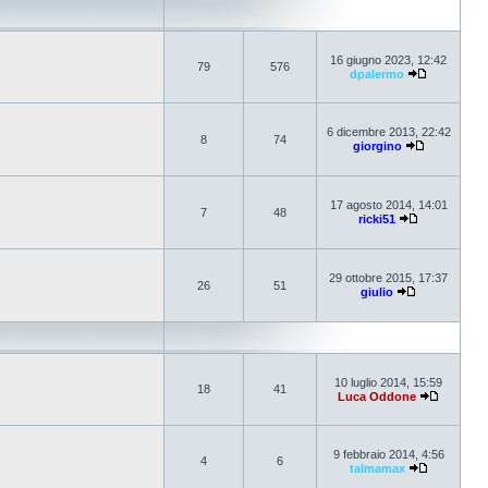
16 giugno 2023, 12:42
79
576
dpalermo
6 dicembre 2013, 22:42
8
74
giorgino
17 agosto 2014, 14:01
7
48
ricki51
29 ottobre 2015, 17:37
26
51
giulio
10 luglio 2014, 15:59
18
41
Luca Oddone
9 febbraio 2014, 4:56
4
6
talmamax