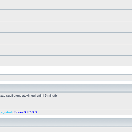
to sugli utenti attivi negli ultimi 5 minuti)
registrati
,
Socio G.I.R.O.S.