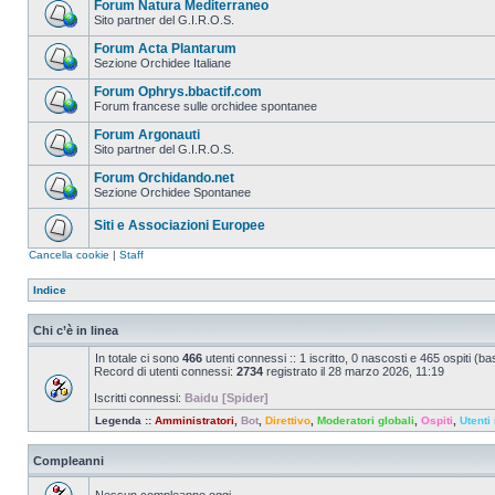
Forum Natura Mediterraneo
Sito partner del G.I.R.O.S.
Forum Acta Plantarum
Sezione Orchidee Italiane
Forum Ophrys.bbactif.com
Forum francese sulle orchidee spontanee
Forum Argonauti
Sito partner del G.I.R.O.S.
Forum Orchidando.net
Sezione Orchidee Spontanee
Siti e Associazioni Europee
Cancella cookie
|
Staff
Indice
Chi c’è in linea
In totale ci sono
466
utenti connessi :: 1 iscritto, 0 nascosti e 465 ospiti (basa
Record di utenti connessi:
2734
registrato il 28 marzo 2026, 11:19
Iscritti connessi:
Baidu [Spider]
Legenda ::
Amministratori
,
Bot
,
Direttivo
,
Moderatori globali
,
Ospiti
,
Utenti 
Compleanni