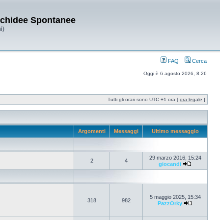
Orchidee Spontanee
i)
FAQ
Cerca
Oggi è 6 agosto 2026, 8:26
Tutti gli orari sono UTC +1 ora [
ora legale
]
Argomenti
Messaggi
Ultimo messaggio
29 marzo 2016, 15:24
2
4
giocandi
5 maggio 2025, 15:34
318
982
PazzOrky