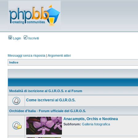
Login
Iscriviti
Messaggi senza risposta
|
Argomenti attivi
Indice
Modalità di iscrizione al G.I.R.O.S. e al Forum
Come iscriversi al G.I.R.O.S.
Orchidee d'Italia - Forum ufficiale del G.I.R.O.S.
Anacamptis, Orchis e Neotinea
Subforum:
Galleria fotografica