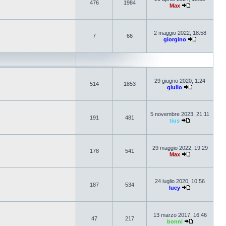
476
1984
Max
2 maggio 2022, 18:58
7
66
giorgino
29 giugno 2020, 1:24
514
1853
giulio
5 novembre 2023, 21:11
191
481
tius
29 maggio 2022, 19:29
178
541
Max
24 luglio 2020, 10:56
187
534
lucy
13 marzo 2017, 16:46
47
217
bonni