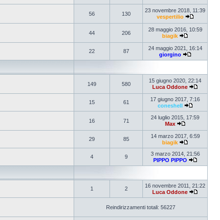
23 novembre 2018, 11:39
56
130
vespertilio
28 maggio 2016, 10:59
44
206
biagik
24 maggio 2021, 16:14
22
87
giorgino
15 giugno 2020, 22:14
149
580
Luca Oddone
17 giugno 2017, 7:16
15
61
coneshell
24 luglio 2015, 17:59
16
71
Max
14 marzo 2017, 6:59
29
85
biagik
3 marzo 2014, 21:56
4
9
PIPPO PIPPO
16 novembre 2011, 21:22
1
2
Luca Oddone
Reindirizzamenti totali: 56227