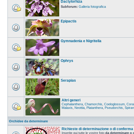
Dactylorhiza
Subforum:
Galleria fotografica
Epipactis
Gymnadenia e Nigritella
Ophrys
Serapias
Altri generi
Cephalanthera
,
Chamorchis
,
Coeloglossum
,
Coral
Malaxis
,
Neottia
,
Platanthera
,
Pseudorchis
,
Spira
Orchidee da determinare
Richieste di determinazione o di conferma
Inserite qui tutte le vostre foto
da determinare o 