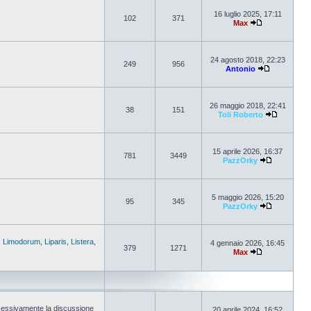
16 luglio 2025, 17:11
102
371
Max
24 agosto 2018, 22:23
249
956
Antonio
26 maggio 2018, 22:41
38
151
Toli Roberto
15 aprile 2026, 16:37
781
3449
PazzOrky
5 maggio 2026, 15:20
95
345
PazzOrky
,
Limodorum
,
Liparis
,
Listera
,
4 gennaio 2026, 16:45
379
1271
Max
cessivamente la discussione
20 aprile 2024, 16:52