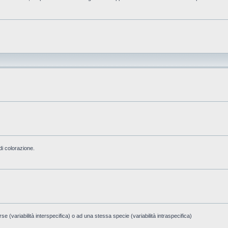
di colorazione.
e (variabilità interspecifica) o ad una stessa specie (variabilità intraspecifica)