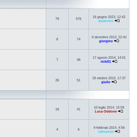
16 giugno 2023, 12:42
79
576
dpalermo
6 dicembre 2013, 22:42
8
74
giorgino
17 agosto 2014, 14:01
7
48
ricki51
29 ottobre 2015, 17:37
26
51
giulio
10 luglio 2014, 15:59
18
41
Luca Oddone
9 febbraio 2014, 4:56
4
6
talmamax