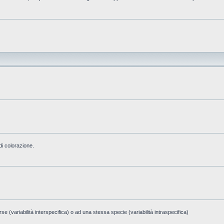
di colorazione.
e (variabilità interspecifica) o ad una stessa specie (variabilità intraspecifica)