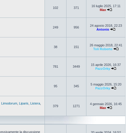
16 luglio 2025, 17:11
102
371
Max
24 agosto 2018, 22:23
249
956
Antonio
26 maggio 2018, 22:41
38
151
Toli Roberto
15 aprile 2026, 16:37
781
3449
PazzOrky
5 maggio 2026, 15:20
95
345
PazzOrky
,
Limodorum
,
Liparis
,
Listera
,
4 gennaio 2026, 16:45
379
1271
Max
cessivamente la discussione
20 aprile 2024, 16:52