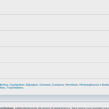
lorhiza
,
Cypripedium
,
Epipogium
,
Gennaria
,
Goodyera
,
Herminium
,
Himantoglossum e Barlia
nthes
,
Traunsteinera
confermare
, indipendentemente dal genere di appartenenza. Sarà nostra cura spostare suc