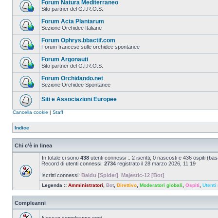
Forum Natura Mediterraneo
Sito partner del G.I.R.O.S.
Forum Acta Plantarum
Sezione Orchidee Italiane
Forum Ophrys.bbactif.com
Forum francese sulle orchidee spontanee
Forum Argonauti
Sito partner del G.I.R.O.S.
Forum Orchidando.net
Sezione Orchidee Spontanee
Siti e Associazioni Europee
Cancella cookie
|
Staff
Indice
Chi c’è in linea
In totale ci sono
438
utenti connessi :: 2 iscritti, 0 nascosti e 436 ospiti (basat
Record di utenti connessi:
2734
registrato il 28 marzo 2026, 11:19
Iscritti connessi:
Baidu [Spider]
,
Majestic-12 [Bot]
Legenda ::
Amministratori
,
Bot
,
Direttivo
,
Moderatori globali
,
Ospiti
,
Utenti 
Compleanni