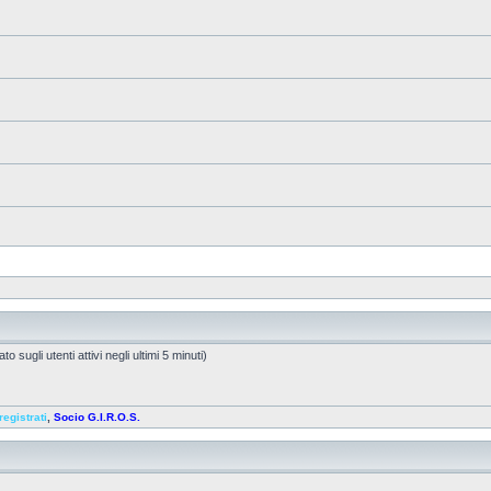
o sugli utenti attivi negli ultimi 5 minuti)
registrati
,
Socio G.I.R.O.S.