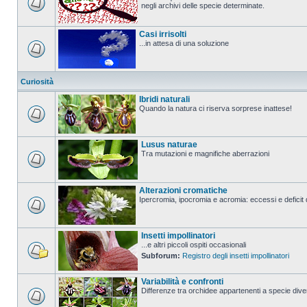
negli archivi delle specie determinate.
Casi irrisolti
...in attesa di una soluzione
Curiosità
Ibridi naturali
Quando la natura ci riserva sorprese inattese!
Lusus naturae
Tra mutazioni e magnifiche aberrazioni
Alterazioni cromatiche
Ipercromia, ipocromia e acromia: eccessi e deficit 
Insetti impollinatori
...e altri piccoli ospiti occasionali
Subforum:
Registro degli insetti impollinatori
Variabilità e confronti
Differenze tra orchidee appartenenti a specie divers