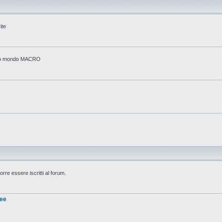
ite
stico mondo MACRO
rre essere iscritti al forum.
nee