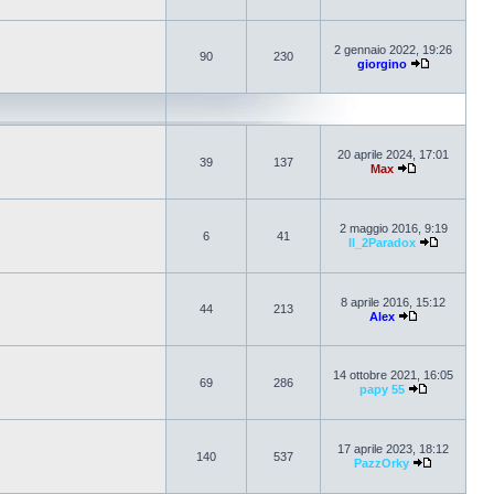
2 gennaio 2022, 19:26
90
230
giorgino
20 aprile 2024, 17:01
39
137
Max
2 maggio 2016, 9:19
6
41
Il_2Paradox
8 aprile 2016, 15:12
44
213
Alex
14 ottobre 2021, 16:05
69
286
papy 55
17 aprile 2023, 18:12
140
537
PazzOrky