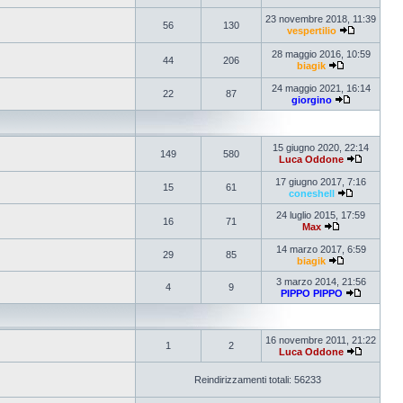
23 novembre 2018, 11:39
56
130
vespertilio
28 maggio 2016, 10:59
44
206
biagik
24 maggio 2021, 16:14
22
87
giorgino
15 giugno 2020, 22:14
149
580
Luca Oddone
17 giugno 2017, 7:16
15
61
coneshell
24 luglio 2015, 17:59
16
71
Max
14 marzo 2017, 6:59
29
85
biagik
3 marzo 2014, 21:56
4
9
PIPPO PIPPO
16 novembre 2011, 21:22
1
2
Luca Oddone
Reindirizzamenti totali: 56233