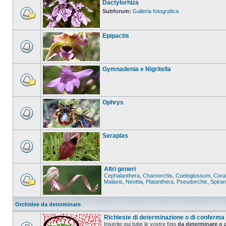
Dactylorhiza
Subforum:
Galleria fotografica
Epipactis
Gymnadenia e Nigritella
Ophrys
Serapias
Altri generi
Cephalanthera
,
Chamorchis
,
Coeloglossum
,
Coral
Malaxis
,
Neottia
,
Platanthera
,
Pseudorchis
,
Spira
Orchidee da determinare
Richieste di determinazione o di conferma
Inserite qui tutte le vostre foto
da determinare o 