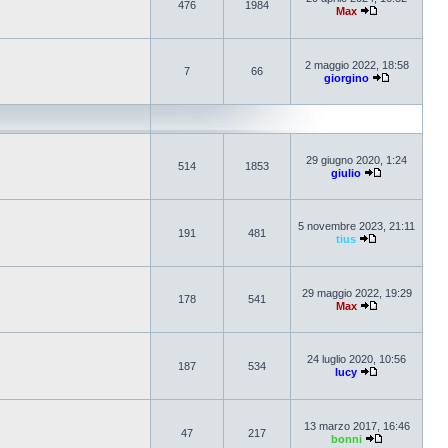
476
1984
Max
2 maggio 2022, 18:58
7
66
giorgino
29 giugno 2020, 1:24
514
1853
giulio
5 novembre 2023, 21:11
191
481
tius
29 maggio 2022, 19:29
178
541
Max
24 luglio 2020, 10:56
187
534
lucy
13 marzo 2017, 16:46
47
217
bonni