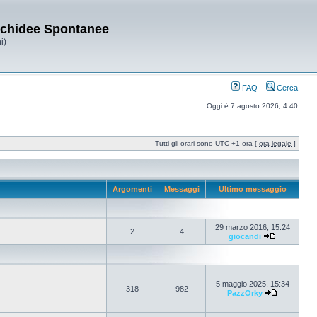
Orchidee Spontanee
i)
FAQ
Cerca
Oggi è 7 agosto 2026, 4:40
Tutti gli orari sono UTC +1 ora [
ora legale
]
Argomenti
Messaggi
Ultimo messaggio
29 marzo 2016, 15:24
2
4
giocandi
5 maggio 2025, 15:34
318
982
PazzOrky