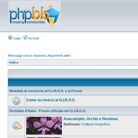
Login
Iscriviti
Messaggi senza risposta
|
Argomenti attivi
Indice
Modalità di iscrizione al G.I.R.O.S. e al Forum
Come iscriversi al G.I.R.O.S.
Orchidee d'Italia - Forum ufficiale del G.I.R.O.S.
Anacamptis, Orchis e Neotinea
Subforum:
Galleria fotografica