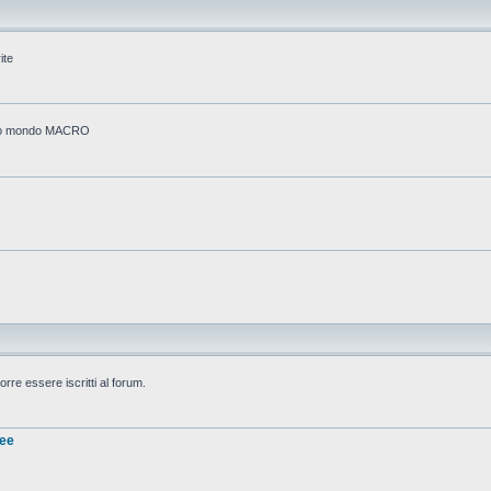
ite
stico mondo MACRO
rre essere iscritti al forum.
nee