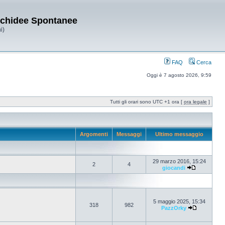
Orchidee Spontanee
i)
FAQ
Cerca
Oggi è 7 agosto 2026, 9:59
Tutti gli orari sono UTC +1 ora [
ora legale
]
Argomenti
Messaggi
Ultimo messaggio
29 marzo 2016, 15:24
2
4
giocandi
5 maggio 2025, 15:34
318
982
PazzOrky