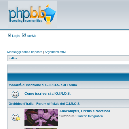
Login
Iscriviti
Messaggi senza risposta
|
Argomenti attivi
Indice
Modalità di iscrizione al G.I.R.O.S. e al Forum
Come iscriversi al G.I.R.O.S.
Orchidee d'Italia - Forum ufficiale del G.I.R.O.S.
Anacamptis, Orchis e Neotinea
Subforum:
Galleria fotografica