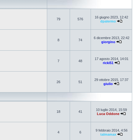
16 giugno 2023, 12:42
79
576
dpalermo
6 dicembre 2013, 22:42
8
74
giorgino
17 agosto 2014, 14:01
7
48
ricki51
29 ottobre 2015, 17:37
26
51
giulio
10 luglio 2014, 15:59
18
41
Luca Oddone
9 febbraio 2014, 4:56
4
6
talmamax