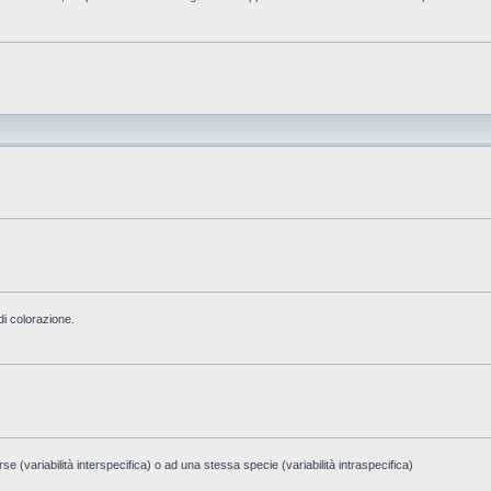
di colorazione.
e (variabilità interspecifica) o ad una stessa specie (variabilità intraspecifica)