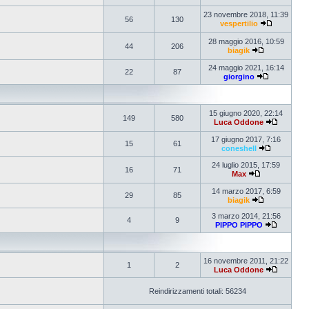
23 novembre 2018, 11:39
56
130
vespertilio
28 maggio 2016, 10:59
44
206
biagik
24 maggio 2021, 16:14
22
87
giorgino
15 giugno 2020, 22:14
149
580
Luca Oddone
17 giugno 2017, 7:16
15
61
coneshell
24 luglio 2015, 17:59
16
71
Max
14 marzo 2017, 6:59
29
85
biagik
3 marzo 2014, 21:56
4
9
PIPPO PIPPO
16 novembre 2011, 21:22
1
2
Luca Oddone
Reindirizzamenti totali: 56234