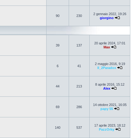
2 gennaio 2022, 19:26
90
230
giorgino
20 aprile 2024, 17:01
39
137
Max
2 maggio 2016, 9:19
6
41
Il_2Paradox
8 aprile 2016, 15:12
44
213
Alex
14 ottobre 2021, 16:05
69
286
papy 55
17 aprile 2023, 18:12
140
537
PazzOrky