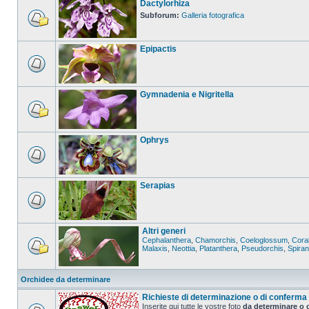
Dactylorhiza
Subforum:
Galleria fotografica
Epipactis
Gymnadenia e Nigritella
Ophrys
Serapias
Altri generi
Cephalanthera
,
Chamorchis
,
Coeloglossum
,
Coral
Malaxis
,
Neottia
,
Platanthera
,
Pseudorchis
,
Spira
Orchidee da determinare
Richieste di determinazione o di conferma
Inserite qui tutte le vostre foto
da determinare o 