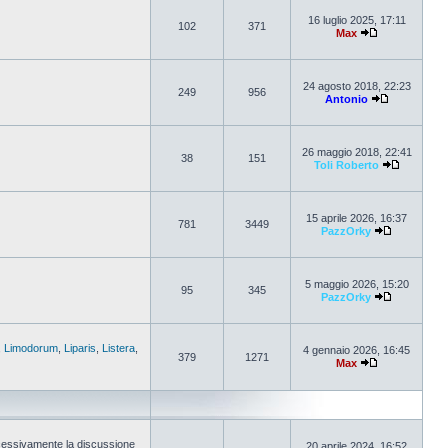
16 luglio 2025, 17:11
102
371
Max
24 agosto 2018, 22:23
249
956
Antonio
26 maggio 2018, 22:41
38
151
Toli Roberto
15 aprile 2026, 16:37
781
3449
PazzOrky
5 maggio 2026, 15:20
95
345
PazzOrky
,
Limodorum
,
Liparis
,
Listera
,
4 gennaio 2026, 16:45
379
1271
Max
cessivamente la discussione
20 aprile 2024, 16:52