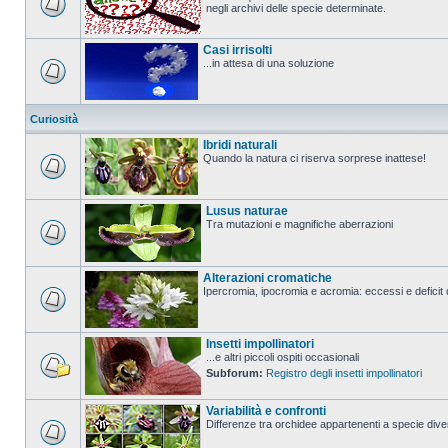
negli archivi delle specie determinate.
Casi irrisolti
...in attesa di una soluzione
Curiosità
Ibridi naturali
Quando la natura ci riserva sorprese inattese!
Lusus naturae
Tra mutazioni e magnifiche aberrazioni
Alterazioni cromatiche
Ipercromia, ipocromia e acromia: eccessi e deficit 
Insetti impollinatori
...e altri piccoli ospiti occasionali
Subforum:
Registro degli insetti impollinatori
Variabilità e confronti
Differenze tra orchidee appartenenti a specie divers