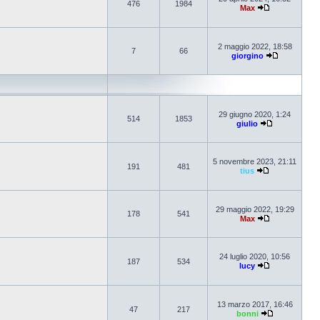
476
1984
Max
2 maggio 2022, 18:58
7
66
giorgino
29 giugno 2020, 1:24
514
1853
giulio
5 novembre 2023, 21:11
191
481
tius
29 maggio 2022, 19:29
178
541
Max
24 luglio 2020, 10:56
187
534
lucy
13 marzo 2017, 16:46
47
217
bonni