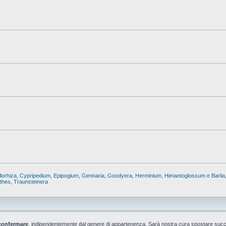
lorhiza
,
Cypripedium
,
Epipogium
,
Gennaria
,
Goodyera
,
Herminium
,
Himantoglossum e Barlia
nthes
,
Traunsteinera
confermare
, indipendentemente dal genere di appartenenza. Sarà nostra cura spostare suc