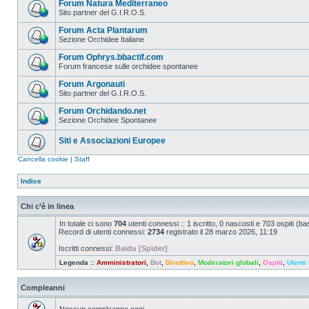
Forum Natura Mediterraneo
Sito partner del G.I.R.O.S.
Forum Acta Plantarum
Sezione Orchidee Italiane
Forum Ophrys.bbactif.com
Forum francese sulle orchidee spontanee
Forum Argonauti
Sito partner del G.I.R.O.S.
Forum Orchidando.net
Sezione Orchidee Spontanee
Siti e Associazioni Europee
Cancella cookie
|
Staff
Indice
Chi c’è in linea
In totale ci sono
704
utenti connessi :: 1 iscritto, 0 nascosti e 703 ospiti (basa
Record di utenti connessi:
2734
registrato il 28 marzo 2026, 11:19
Iscritti connessi:
Baidu [Spider]
Legenda ::
Amministratori
,
Bot
,
Direttivo
,
Moderatori globali
,
Ospiti
,
Utenti 
Compleanni