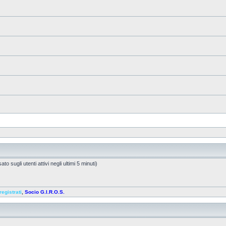
to sugli utenti attivi negli ultimi 5 minuti)
registrati
,
Socio G.I.R.O.S.