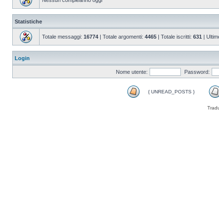
Nessun compleanno oggi
Statistiche
Totale messaggi:
16774
| Totale argomenti:
4465
| Totale iscritti:
631
| Ultim
Login
Nome utente:
Password:
{ UNREAD_POSTS }
Trad