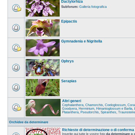
Dactylorhiza
Subforum:
Galleria fotografica
Epipactis
Gymnadenia e Nigritella
Ophrys
Serapias
Altri generi
Cephalanthera
,
Chamorchis
,
Coeloglossum
,
Coral
Goodyera
,
Herminium
,
Himantoglossum e Barlia
,
Platanthera
,
Pseudorchis
,
Spiranthes
,
Traunstein
Orchidee da determinare
Richieste di determinazione o di conferma
Inserite qui tutte le vostre foto
da determinare o 