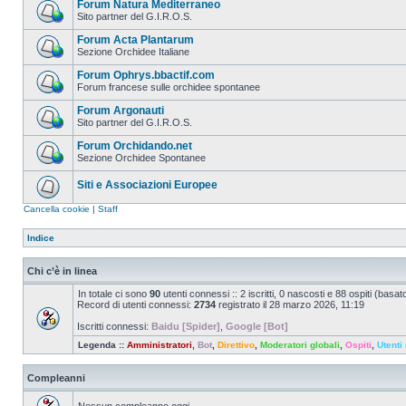
Forum Natura Mediterraneo
Sito partner del G.I.R.O.S.
Forum Acta Plantarum
Sezione Orchidee Italiane
Forum Ophrys.bbactif.com
Forum francese sulle orchidee spontanee
Forum Argonauti
Sito partner del G.I.R.O.S.
Forum Orchidando.net
Sezione Orchidee Spontanee
Siti e Associazioni Europee
Cancella cookie
|
Staff
Indice
Chi c’è in linea
In totale ci sono
90
utenti connessi :: 2 iscritti, 0 nascosti e 88 ospiti (basato 
Record di utenti connessi:
2734
registrato il 28 marzo 2026, 11:19
Iscritti connessi:
Baidu [Spider]
,
Google [Bot]
Legenda ::
Amministratori
,
Bot
,
Direttivo
,
Moderatori globali
,
Ospiti
,
Utenti 
Compleanni