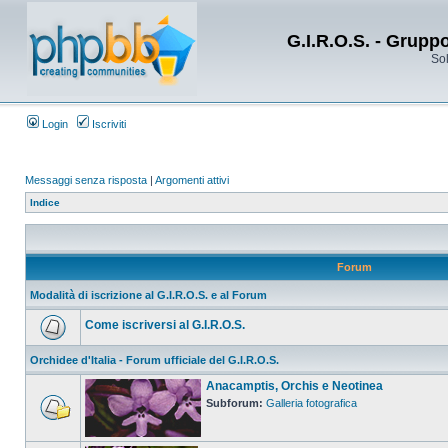
G.I.R.O.S. - Grupp
Sol
Login
Iscriviti
Messaggi senza risposta
|
Argomenti attivi
Indice
Forum
Modalità di iscrizione al G.I.R.O.S. e al Forum
Come iscriversi al G.I.R.O.S.
Orchidee d'Italia - Forum ufficiale del G.I.R.O.S.
Anacamptis, Orchis e Neotinea
Subforum:
Galleria fotografica