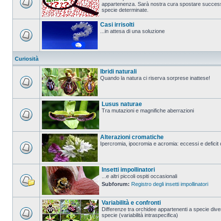
appartenenza. Sarà nostra cura spostare successi
specie determinate.
Casi irrisolti
...in attesa di una soluzione
Curiosità
Ibridi naturali
Quando la natura ci riserva sorprese inattese!
Lusus naturae
Tra mutazioni e magnifiche aberrazioni
Alterazioni cromatiche
Ipercromia, ipocromia e acromia: eccessi e deficit 
Insetti impollinatori
...e altri piccoli ospiti occasionali
Subforum:
Registro degli insetti impollinatori
Variabilità e confronti
Differenze tra orchidee appartenenti a specie diver
specie (variabilità intraspecifica)