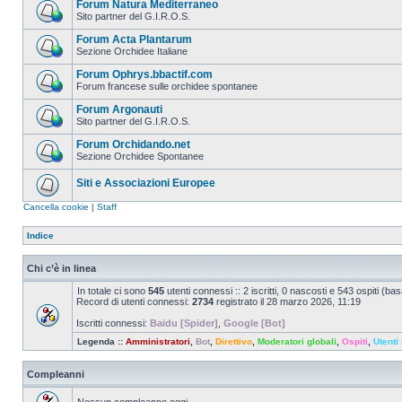
Forum Natura Mediterraneo
Sito partner del G.I.R.O.S.
Forum Acta Plantarum
Sezione Orchidee Italiane
Forum Ophrys.bbactif.com
Forum francese sulle orchidee spontanee
Forum Argonauti
Sito partner del G.I.R.O.S.
Forum Orchidando.net
Sezione Orchidee Spontanee
Siti e Associazioni Europee
Cancella cookie
|
Staff
Indice
Chi c’è in linea
In totale ci sono
545
utenti connessi :: 2 iscritti, 0 nascosti e 543 ospiti (basat
Record di utenti connessi:
2734
registrato il 28 marzo 2026, 11:19
Iscritti connessi:
Baidu [Spider]
,
Google [Bot]
Legenda ::
Amministratori
,
Bot
,
Direttivo
,
Moderatori globali
,
Ospiti
,
Utenti 
Compleanni