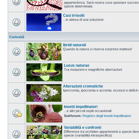
appartenenza. Sarà nostra cura spostare successi
specie determinate.
Casi irrisolti
...in attesa di una soluzione
Curiosità
Ibridi naturali
Quando la natura ci riserva sorprese inattese!
Lusus naturae
Tra mutazioni e magnifiche aberrazioni
Alterazioni cromatiche
Ipercromia, ipocromia e acromia: eccessi e deficit 
Insetti impollinatori
...e altri piccoli ospiti occasionali
Subforum:
Registro degli insetti impollinatori
Variabilità e confronti
Differenze tra orchidee appartenenti a specie diver
specie (variabilità intraspecifica)