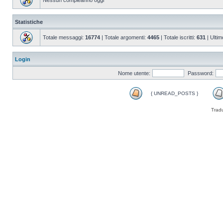
Nessun compleanno oggi
Statistiche
Totale messaggi:
16774
| Totale argomenti:
4465
| Totale iscritti:
631
| Ultim
Login
Nome utente:
Password:
{ UNREAD_POSTS }
Trad