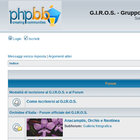
G.I.R.O.S. - Grupp
Sol
Login
Iscriviti
Messaggi senza risposta
|
Argomenti attivi
Indice
Forum
Modalità di iscrizione al G.I.R.O.S. e al Forum
Come iscriversi al G.I.R.O.S.
Orchidee d'Italia - Forum ufficiale del G.I.R.O.S.
Anacamptis, Orchis e Neotinea
Subforum:
Galleria fotografica