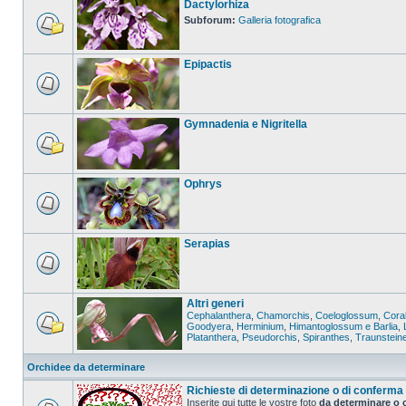
Dactylorhiza
Subforum:
Galleria fotografica
Epipactis
Gymnadenia e Nigritella
Ophrys
Serapias
Altri generi
Cephalanthera
,
Chamorchis
,
Coeloglossum
,
Coral
Goodyera
,
Herminium
,
Himantoglossum e Barlia
,
Platanthera
,
Pseudorchis
,
Spiranthes
,
Traunstein
Orchidee da determinare
Richieste di determinazione o di conferma
Inserite qui tutte le vostre foto
da determinare o 