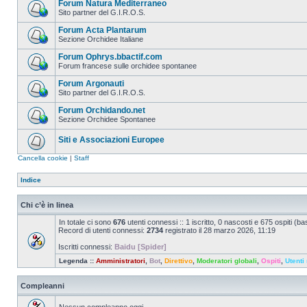
Forum Natura Mediterraneo
Sito partner del G.I.R.O.S.
Forum Acta Plantarum
Sezione Orchidee Italiane
Forum Ophrys.bbactif.com
Forum francese sulle orchidee spontanee
Forum Argonauti
Sito partner del G.I.R.O.S.
Forum Orchidando.net
Sezione Orchidee Spontanee
Siti e Associazioni Europee
Cancella cookie
|
Staff
Indice
Chi c’è in linea
In totale ci sono
676
utenti connessi :: 1 iscritto, 0 nascosti e 675 ospiti (basa
Record di utenti connessi:
2734
registrato il 28 marzo 2026, 11:19
Iscritti connessi:
Baidu [Spider]
Legenda ::
Amministratori
,
Bot
,
Direttivo
,
Moderatori globali
,
Ospiti
,
Utenti 
Compleanni