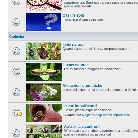
appartenenza. Sarà nostra cura spostare successi
specie determinate.
Casi irrisolti
...in attesa di una soluzione
Curiosità
Ibridi naturali
Quando la natura ci riserva sorprese inattese!
Lusus naturae
Tra mutazioni e magnifiche aberrazioni
Alterazioni cromatiche
Ipercromia, ipocromia e acromia: eccessi e deficit 
Insetti impollinatori
...e altri piccoli ospiti occasionali
Subforum:
Registro degli insetti impollinatori
Variabilità e confronti
Differenze tra orchidee appartenenti a specie diver
specie (variabilità intraspecifica)