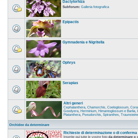
Dactylorhiza
Subforum:
Galleria fotografica
Epipactis
Gymnadenia e Nigritella
Ophrys
Serapias
Altri generi
Cephalanthera
,
Chamorchis
,
Coeloglossum
,
Coral
Goodyera
,
Herminium
,
Himantoglossum e Barlia
,
Platanthera
,
Pseudorchis
,
Spiranthes
,
Traunstein
Orchidee da determinare
Richieste di determinazione o di conferma
Inserite qui tutte le vostre foto
da determinare o 