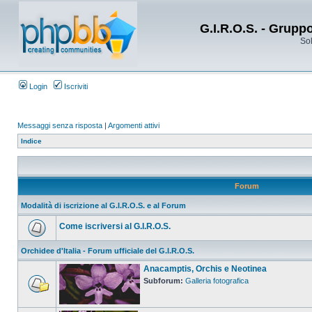
G.I.R.O.S. - Grupp
Sol
Login
Iscriviti
Messaggi senza risposta
|
Argomenti attivi
Indice
Forum
Modalità di iscrizione al G.I.R.O.S. e al Forum
Come iscriversi al G.I.R.O.S.
Orchidee d'Italia - Forum ufficiale del G.I.R.O.S.
Anacamptis, Orchis e Neotinea
Subforum:
Galleria fotografica