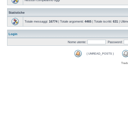
Nessun compleanno oggi
Statistiche
Totale messaggi:
16774
| Totale argomenti:
4465
| Totale iscritti:
631
| Ultim
Login
Nome utente:
Password:
{ UNREAD_POSTS }
Trad