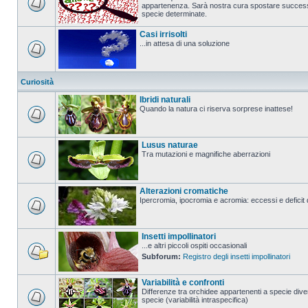
appartenenza. Sarà nostra cura spostare successi
specie determinate.
Casi irrisolti
...in attesa di una soluzione
Curiosità
Ibridi naturali
Quando la natura ci riserva sorprese inattese!
Lusus naturae
Tra mutazioni e magnifiche aberrazioni
Alterazioni cromatiche
Ipercromia, ipocromia e acromia: eccessi e deficit 
Insetti impollinatori
...e altri piccoli ospiti occasionali
Subforum:
Registro degli insetti impollinatori
Variabilità e confronti
Differenze tra orchidee appartenenti a specie diver
specie (variabilità intraspecifica)