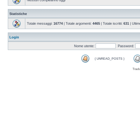
Nessun compleanno oggi
Statistiche
Totale messaggi:
16774
| Totale argomenti:
4465
| Totale iscritti:
631
| Ultim
Login
Nome utente:
Password:
{ UNREAD_POSTS }
Trad