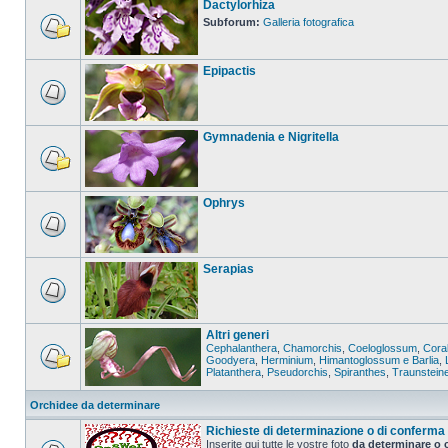
Dactylorhiza
Subforum:
Galleria fotografica
Epipactis
Gymnadenia e Nigritella
Ophrys
Serapias
Altri generi
Cephalanthera
,
Chamorchis
,
Coeloglossum
,
Coral
Goodyera
,
Herminium
,
Himantoglossum e Barlia
,
Platanthera
,
Pseudorchis
,
Spiranthes
,
Traunstein
Orchidee da determinare
Richieste di determinazione o di conferma
Inserite qui tutte le vostre foto
da determinare o 