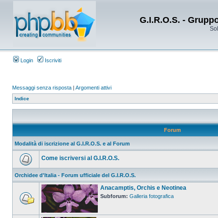
G.I.R.O.S. - Grupp
Sol
Login
Iscriviti
Messaggi senza risposta
|
Argomenti attivi
Indice
Forum
Modalità di iscrizione al G.I.R.O.S. e al Forum
Come iscriversi al G.I.R.O.S.
Orchidee d'Italia - Forum ufficiale del G.I.R.O.S.
Anacamptis, Orchis e Neotinea
Subforum:
Galleria fotografica