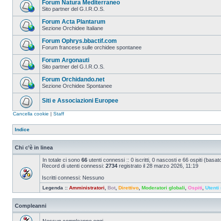
Forum Natura Mediterraneo
Sito partner del G.I.R.O.S.
Forum Acta Plantarum
Sezione Orchidee Italiane
Forum Ophrys.bbactif.com
Forum francese sulle orchidee spontanee
Forum Argonauti
Sito partner del G.I.R.O.S.
Forum Orchidando.net
Sezione Orchidee Spontanee
Siti e Associazioni Europee
Cancella cookie
|
Staff
Indice
Chi c’è in linea
In totale ci sono
66
utenti connessi :: 0 iscritti, 0 nascosti e 66 ospiti (basato 
Record di utenti connessi:
2734
registrato il 28 marzo 2026, 11:19
Iscritti connessi: Nessuno
Legenda ::
Amministratori
,
Bot
,
Direttivo
,
Moderatori globali
,
Ospiti
,
Utenti 
Compleanni