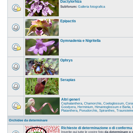
Dactylorhiza
Subforum:
Galleria fotografica
Epipactis
Gymnadenia e Nigritella
Ophrys
Serapias
Altri generi
Cephalanthera
,
Chamorchis
,
Coeloglossum
,
Coral
Goodyera
,
Herminium
,
Himantoglossum e Barlia
,
Platanthera
,
Pseudorchis
,
Spiranthes
,
Traunstein
Orchidee da determinare
Richieste di determinazione o di conferma
Inserite qui tutte le vostre foto
da determinare o 