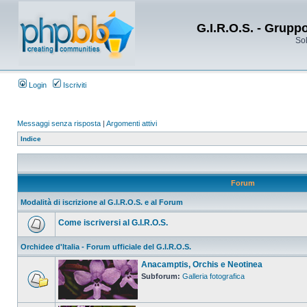
G.I.R.O.S. - Grupp
Sol
Login
Iscriviti
Messaggi senza risposta
|
Argomenti attivi
Indice
Forum
Modalità di iscrizione al G.I.R.O.S. e al Forum
Come iscriversi al G.I.R.O.S.
Orchidee d'Italia - Forum ufficiale del G.I.R.O.S.
Anacamptis, Orchis e Neotinea
Subforum:
Galleria fotografica