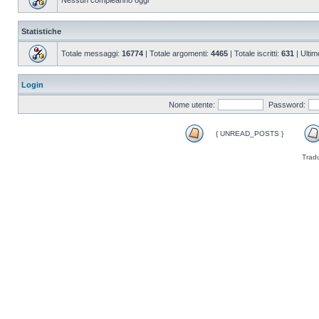
Nessun compleanno oggi
Statistiche
Totale messaggi:
16774
| Totale argomenti:
4465
| Totale iscritti:
631
| Ultim
Login
Nome utente:
Password:
{ UNREAD_POSTS }
Trad