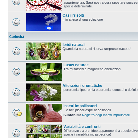
appartenenza. Sarà nostra cura spostare successi
specie determinate.
Casi irrisolti
...in attesa di una soluzione
Curiosità
Ibridi naturali
Quando la natura ci riserva sorprese inattese!
Lusus naturae
Tra mutazioni e magnifiche aberrazioni
Alterazioni cromatiche
Ipercromia, ipocromia e acromia: eccessi e deficit 
Insetti impollinatori
...e altri piccoli ospiti occasionali
Subforum:
Registro degli insetti impollinatori
Variabilità e confronti
Differenze tra orchidee appartenenti a specie diver
specie (variabilità intraspecifica)