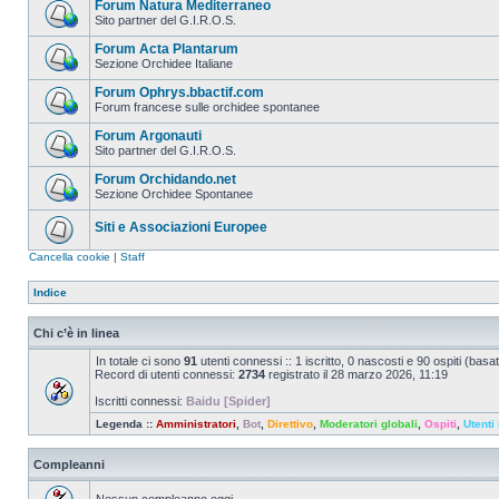
Forum Natura Mediterraneo
Sito partner del G.I.R.O.S.
Forum Acta Plantarum
Sezione Orchidee Italiane
Forum Ophrys.bbactif.com
Forum francese sulle orchidee spontanee
Forum Argonauti
Sito partner del G.I.R.O.S.
Forum Orchidando.net
Sezione Orchidee Spontanee
Siti e Associazioni Europee
Cancella cookie
|
Staff
Indice
Chi c’è in linea
In totale ci sono
91
utenti connessi :: 1 iscritto, 0 nascosti e 90 ospiti (basato 
Record di utenti connessi:
2734
registrato il 28 marzo 2026, 11:19
Iscritti connessi:
Baidu [Spider]
Legenda ::
Amministratori
,
Bot
,
Direttivo
,
Moderatori globali
,
Ospiti
,
Utenti 
Compleanni