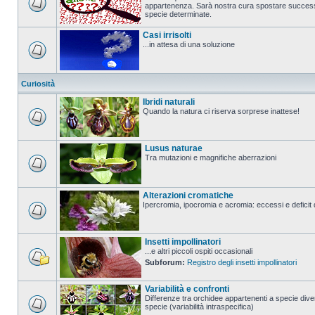
appartenenza. Sarà nostra cura spostare successi
specie determinate.
Casi irrisolti
...in attesa di una soluzione
Curiosità
Ibridi naturali
Quando la natura ci riserva sorprese inattese!
Lusus naturae
Tra mutazioni e magnifiche aberrazioni
Alterazioni cromatiche
Ipercromia, ipocromia e acromia: eccessi e deficit 
Insetti impollinatori
...e altri piccoli ospiti occasionali
Subforum:
Registro degli insetti impollinatori
Variabilità e confronti
Differenze tra orchidee appartenenti a specie diver
specie (variabilità intraspecifica)