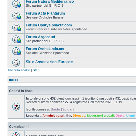
Forum Natura Mediterraneo
Sito partner del G.I.R.O.S.
Forum Acta Plantarum
Sezione Orchidee Italiane
Forum Ophrys.bbactif.com
Forum francese sulle orchidee spontanee
Forum Argonauti
Sito partner del G.I.R.O.S.
Forum Orchidando.net
Sezione Orchidee Spontanee
Siti e Associazioni Europee
Cancella cookie
|
Staff
Indice
Chi c’è in linea
In totale ci sono
432
utenti connessi :: 1 iscritto, 0 nascosti e 431 ospiti (basa
Record di utenti connessi:
2734
registrato il 28 marzo 2026, 11:19
Iscritti connessi:
Baidu [Spider]
Legenda ::
Amministratori
,
Bot
,
Direttivo
,
Moderatori globali
,
Ospiti
,
Utenti 
Compleanni