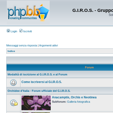
G.I.R.O.S. - Grupp
Sol
Login
Iscriviti
Messaggi senza risposta
|
Argomenti attivi
Indice
Forum
Modalità di iscrizione al G.I.R.O.S. e al Forum
Come iscriversi al G.I.R.O.S.
Orchidee d'Italia - Forum ufficiale del G.I.R.O.S.
Anacamptis, Orchis e Neotinea
Subforum:
Galleria fotografica