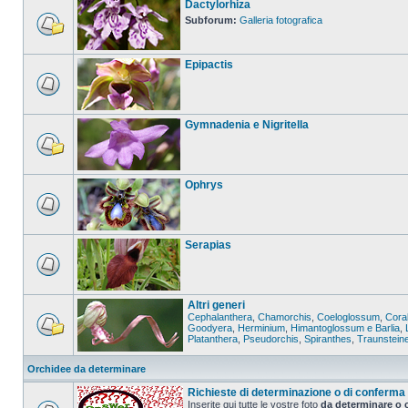
Dactylorhiza
Subforum:
Galleria fotografica
Epipactis
Gymnadenia e Nigritella
Ophrys
Serapias
Altri generi
Cephalanthera
,
Chamorchis
,
Coeloglossum
,
Coral
Goodyera
,
Herminium
,
Himantoglossum e Barlia
,
Platanthera
,
Pseudorchis
,
Spiranthes
,
Traunstein
Orchidee da determinare
Richieste di determinazione o di conferma
Inserite qui tutte le vostre foto
da determinare o 