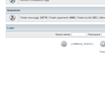
Nessun compleanno oggi
Statistiche
Totale messaggi:
16774
| Totale argomenti:
4465
| Totale iscritti:
631
| Ultim
Login
Nome utente:
Password:
{ UNREAD_POSTS }
Trad