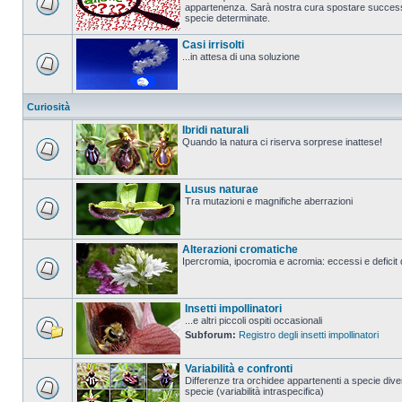
appartenenza. Sarà nostra cura spostare successi
specie determinate.
Casi irrisolti
...in attesa di una soluzione
Curiosità
Ibridi naturali
Quando la natura ci riserva sorprese inattese!
Lusus naturae
Tra mutazioni e magnifiche aberrazioni
Alterazioni cromatiche
Ipercromia, ipocromia e acromia: eccessi e deficit 
Insetti impollinatori
...e altri piccoli ospiti occasionali
Subforum:
Registro degli insetti impollinatori
Variabilità e confronti
Differenze tra orchidee appartenenti a specie diver
specie (variabilità intraspecifica)