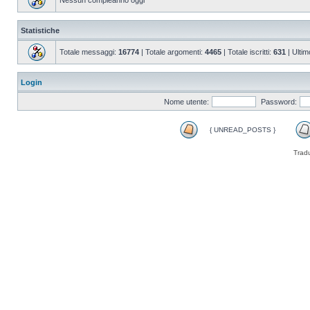
Nessun compleanno oggi
Statistiche
Totale messaggi:
16774
| Totale argomenti:
4465
| Totale iscritti:
631
| Ultim
Login
Nome utente:
Password:
{ UNREAD_POSTS }
Trad