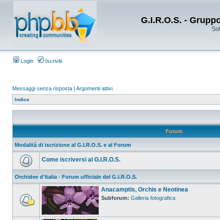
G.I.R.O.S. - Grupp
Sol
Login
Iscriviti
Messaggi senza risposta
|
Argomenti attivi
Indice
Forum
Modalità di iscrizione al G.I.R.O.S. e al Forum
Come iscriversi al G.I.R.O.S.
Orchidee d'Italia - Forum ufficiale del G.I.R.O.S.
Anacamptis, Orchis e Neotinea
Subforum:
Galleria fotografica