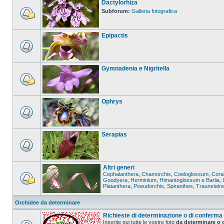
Dactylorhiza
Subforum:
Galleria fotografica
Epipactis
Gymnadenia e Nigritella
Ophrys
Serapias
Altri generi
Cephalanthera
,
Chamorchis
,
Coeloglossum
,
Coral
Goodyera
,
Herminium
,
Himantoglossum e Barlia
,
Platanthera
,
Pseudorchis
,
Spiranthes
,
Traunstein
Orchidee da determinare
Richieste di determinazione o di conferma
Inserite qui tutte le vostre foto
da determinare o 