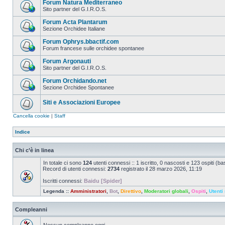
Forum Natura Mediterraneo
Sito partner del G.I.R.O.S.
Forum Acta Plantarum
Sezione Orchidee Italiane
Forum Ophrys.bbactif.com
Forum francese sulle orchidee spontanee
Forum Argonauti
Sito partner del G.I.R.O.S.
Forum Orchidando.net
Sezione Orchidee Spontanee
Siti e Associazioni Europee
Cancella cookie
|
Staff
Indice
Chi c’è in linea
In totale ci sono
124
utenti connessi :: 1 iscritto, 0 nascosti e 123 ospiti (basa
Record di utenti connessi:
2734
registrato il 28 marzo 2026, 11:19
Iscritti connessi:
Baidu [Spider]
Legenda ::
Amministratori
,
Bot
,
Direttivo
,
Moderatori globali
,
Ospiti
,
Utenti 
Compleanni