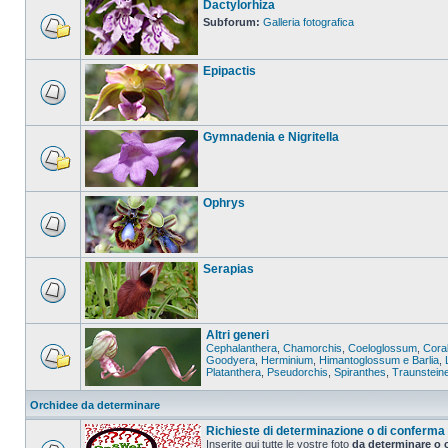
Dactylorhiza
Subforum:
Galleria fotografica
Epipactis
Gymnadenia e Nigritella
Ophrys
Serapias
Altri generi
Cephalanthera
,
Chamorchis
,
Coeloglossum
,
Coral
Goodyera
,
Herminium
,
Himantoglossum e Barlia
,
Platanthera
,
Pseudorchis
,
Spiranthes
,
Traunstein
Orchidee da determinare
Richieste di determinazione o di conferma
Inserite qui tutte le vostre foto
da determinare o 