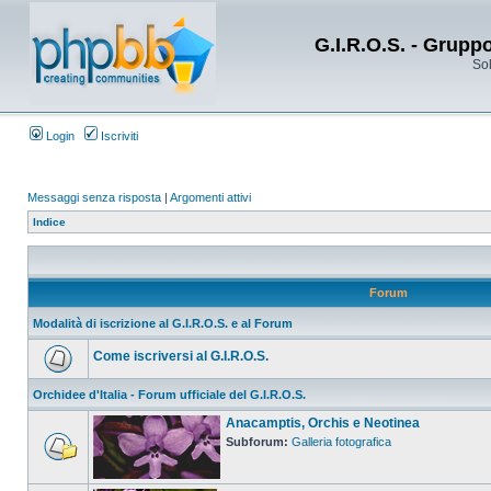
G.I.R.O.S. - Grupp
Sol
Login
Iscriviti
Messaggi senza risposta
|
Argomenti attivi
Indice
Forum
Modalità di iscrizione al G.I.R.O.S. e al Forum
Come iscriversi al G.I.R.O.S.
Orchidee d'Italia - Forum ufficiale del G.I.R.O.S.
Anacamptis, Orchis e Neotinea
Subforum:
Galleria fotografica