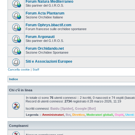
Forum Natura Mediterraneo
Sito partner del G.I.R.O.S.
Forum Acta Plantarum
Sezione Orchidee Italiane
Forum Ophrys.bbactif.com
Forum francese sulle orchidee spontanee
Forum Argonauti
Sito partner del G.I.R.O.S.
Forum Orchidando.net
Sezione Orchidee Spontanee
Siti e Associazioni Europee
Cancella cookie
|
Staff
Indice
Chi c’è in linea
In totale ci sono
76
utenti connessi :: 2 iscritti, 0 nascosti e 74 ospiti (basato 
Record di utenti connessi:
2734
registrato il 28 marzo 2026, 11:19
Iscritti connessi:
Baidu [Spider]
,
Google [Bot]
Legenda ::
Amministratori
,
Bot
,
Direttivo
,
Moderatori globali
,
Ospiti
,
Utenti 
Compleanni