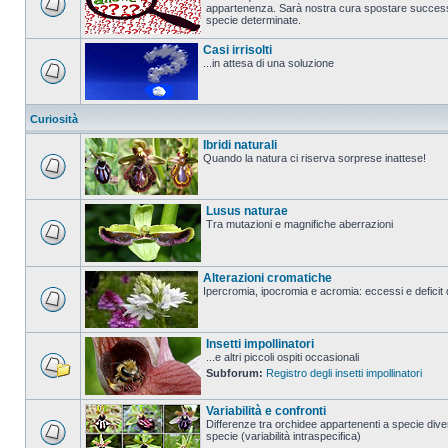
appartenenza. Sarà nostra cura spostare successi
specie determinate.
Casi irrisolti
...in attesa di una soluzione
Curiosità
Ibridi naturali
Quando la natura ci riserva sorprese inattese!
Lusus naturae
Tra mutazioni e magnifiche aberrazioni
Alterazioni cromatiche
Ipercromia, ipocromia e acromia: eccessi e deficit 
Insetti impollinatori
...e altri piccoli ospiti occasionali
Subforum:
Registro degli insetti impollinatori
Variabilità e confronti
Differenze tra orchidee appartenenti a specie diver
specie (variabilità intraspecifica)