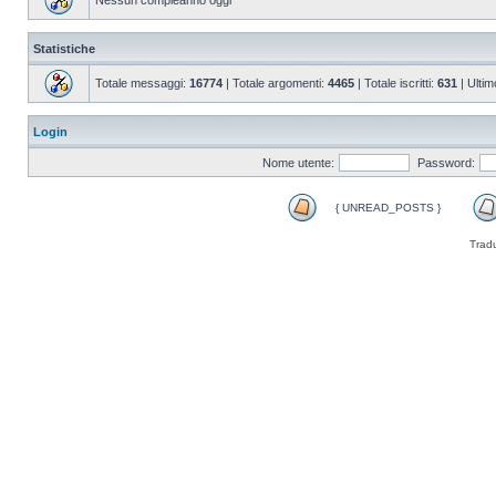
Nessun compleanno oggi
Statistiche
Totale messaggi:
16774
| Totale argomenti:
4465
| Totale iscritti:
631
| Ultim
Login
Nome utente:
Password:
{ UNREAD_POSTS }
Trad