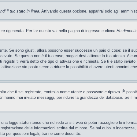
di il tuo stato in linea
. Attivando questa opzione, apparirai solo agli amminis
 rigenerata. Per far questo vai nella pagina di ingresso e clicca
Ho dimenti
ente. Se sono giusti, allora possono esser successe un paio di cose: se il sup
 ricevuto. Se questo non è il tuo caso, magari devi attivare la tua utenza. Alcu
 registri ti verrà detto che tipo di attivazione è richiesta. Se ti è stato inviat
’attivazione via posta serve a ridurre la possibilità di avere utenti anonimi ch
 volta che ti sei registrato, controlla nome utente e password e riprova. È poss
on hanno mai inviato messaggi, per ridurre la grandezza del database. Se il mo
una legge statunitense che richiede ai siti web di poter raccogliere le informaz
a registrazione delle informazioni scritte dal minore. Se hai dubbi o incertezze
tto per questioni legali, tranne come descritto.