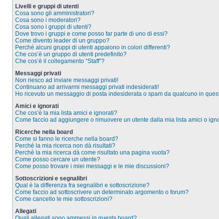
Livelli e gruppi di utenti
Cosa sono gli amministratori?
Cosa sono i moderatori?
Cosa sono i gruppi di utenti?
Dove trovo i gruppi e come posso far parte di uno di essi?
Come divento leader di un gruppo?
Perché alcuni gruppi di utenti appaiono in colori differenti?
Che cos’è un gruppo di utenti predefinito?
Che cos’è il collegamento “Staff”?
Messaggi privati
Non riesco ad inviare messaggi privati!
Continuano ad arrivarmi messaggi privati indesiderati!
Ho ricevuto un messaggio di posta indesiderata o spam da qualcuno in ques
Amici e ignorati
Che cos’è la mia lista amici e ignorati?
Come faccio ad aggiungere o rimuovere un utente dalla mia lista amici o igno
Ricerche nella board
Come si fanno le ricerche nella board?
Perché la mia ricerca non dà risultati?
Perché la mia ricerca dà come risultato una pagina vuota?
Come posso cercare un utente?
Come posso trovare i miei messaggi e le mie discussioni?
Sottoscrizioni e segnalibri
Qual è la differenza fra segnalibri e sottoscrizione?
Come faccio ad sottoscrivere un determinato argomento o forum?
Come cancello le mie sottoscrizioni?
Allegati
Quali allegati sono ammessi in questa board?