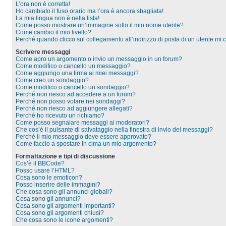
L’ora non è corretta!
Ho cambiato il fuso orario ma l’ora è ancora sbagliata!
La mia lingua non è nella lista!
Come posso mostrare un’immagine sotto il mio nome utente?
Come cambio il mio livello?
Perché quando clicco sul collegamento all’indirizzo di posta di un utente mi
Scrivere messaggi
Come apro un argomento o invio un messaggio in un forum?
Come modifico o cancello un messaggio?
Come aggiungo una firma ai miei messaggi?
Come creo un sondaggio?
Come modifico o cancello un sondaggio?
Perché non riesco ad accedere a un forum?
Perché non posso votare nei sondaggi?
Perché non riesco ad aggiungere allegati?
Perché ho ricevuto un richiamo?
Come posso segnalare messaggi ai moderatori?
Che cos’è il pulsante di salvataggio nella finestra di invio dei messaggi?
Perché il mio messaggio deve essere approvato?
Come faccio a spostare in cima un mio argomento?
Formattazione e tipi di discussione
Cos’è il BBCode?
Posso usare l’HTML?
Cosa sono le emoticon?
Posso inserire delle immagini?
Che cosa sono gli annunci globali?
Cosa sono gli annunci?
Cosa sono gli argomenti importanti?
Cosa sono gli argomenti chiusi?
Che cosa sono le icone argomenti?