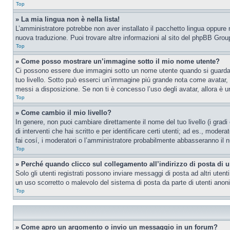
Top
» La mia lingua non è nella lista!
L’amministratore potrebbe non aver installato il pacchetto lingua oppure n
nuova traduzione. Puoi trovare altre informazioni al sito del phpBB Group
Top
» Come posso mostrare un’immagine sotto il mio nome utente?
Ci possono essere due immagini sotto un nome utente quando si guardano i
tuo livello. Sotto può esserci un’immagine piú grande nota come avatar, 
messi a disposizione. Se non ti è concesso l’uso degli avatar, allora è un
Top
» Come cambio il mio livello?
In genere, non puoi cambiare direttamente il nome del tuo livello (i gradi
di interventi che hai scritto e per identificare certi utenti; ad es., mod
fai cosí, i moderatori o l’amministratore probabilmente abbasseranno il n
Top
» Perché quando clicco sul collegamento all’indirizzo di posta di 
Solo gli utenti registrati possono inviare messaggi di posta ad altri ute
un uso scorretto o malevolo del sistema di posta da parte di utenti anon
Top
» Come apro un argomento o invio un messaggio in un forum?