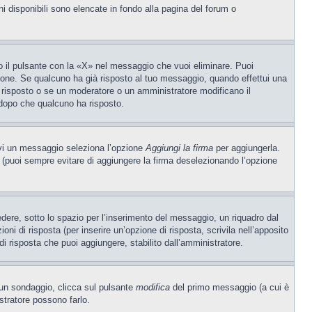
ni disponibili sono elencate in fondo alla pagina del forum o
 il pulsante con la «X» nel messaggio che vuoi eliminare. Puoi
one. Se qualcuno ha già risposto al tuo messaggio, quando effettui una
 risposto o se un moderatore o un amministratore modificano il
dopo che qualcuno ha risposto.
ivi un messaggio seleziona l’opzione
Aggiungi la firma
per aggiungerla.
o (puoi sempre evitare di aggiungere la firma deselezionando l’opzione
ere, sotto lo spazio per l’inserimento del messaggio, un riquadro dal
oni di risposta (per inserire un’opzione di risposta, scrivila nell’apposito
 di risposta che puoi aggiungere, stabilito dall’amministratore.
e un sondaggio, clicca sul pulsante
modifica
del primo messaggio (a cui è
stratore possono farlo.