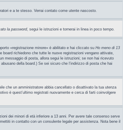
tratori e a te stesso. Verrai contato come utente nascosto.
cato la password
, segui le istruzioni e tornerai in linea in poco tempo.
porto «registrazione minore» è abilitato e hai cliccato su
Ho meno di 13
ne board richiedono che tutte le nuove registrazioni vengano attivate,
o un messaggio di posta, allora segui le istruzioni; se non hai ricevuto
e abusano della board.) Se sei sicuro che l’indirizzo di posta che hai
ibile che un amministratore abbia cancellato o disattivato la tua utenza
tivo è quest’ultimo registrati nuovamente e cerca di farti coinvolgere
ioni dei minori di età inferiore a 13 anni. Per avere tale consenso serve
, mettiti in contatto con un consulente legale per assistenza. Nota bene il