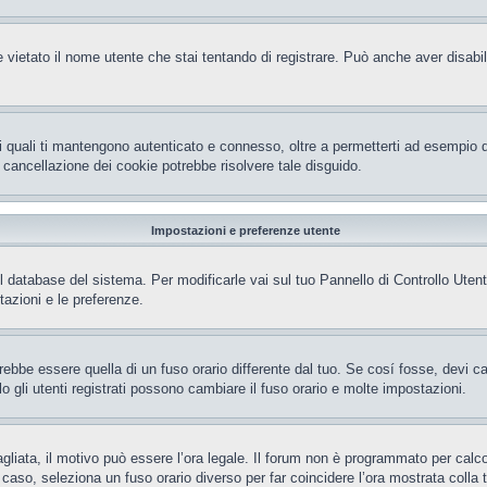
 vietato il nome utente che stai tentando di registrare. Può anche aver disabilita
i quali ti mantengono autenticato e connesso, oltre a permetterti ad esempio di 
 cancellazione dei cookie potrebbe risolvere tale disguido.
Impostazioni e preferenze utente
el database del sistema. Per modificarle vai sul tuo Pannello di Controllo Ut
azioni e le preferenze.
be essere quella di un fuso orario differente dal tuo. Se cosí fosse, devi camb
gli utenti registrati possono cambiare il fuso orario e molte impostazioni.
gliata, il motivo può essere l’ora legale. Il forum non è programmato per calcola
l caso, seleziona un fuso orario diverso per far coincidere l’ora mostrata colla 