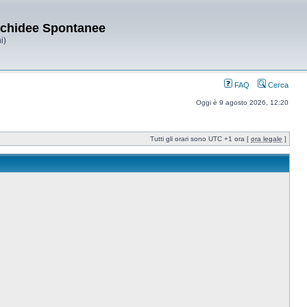
Orchidee Spontanee
i)
FAQ
Cerca
Oggi è 9 agosto 2026, 12:20
Tutti gli orari sono UTC +1 ora [
ora legale
]