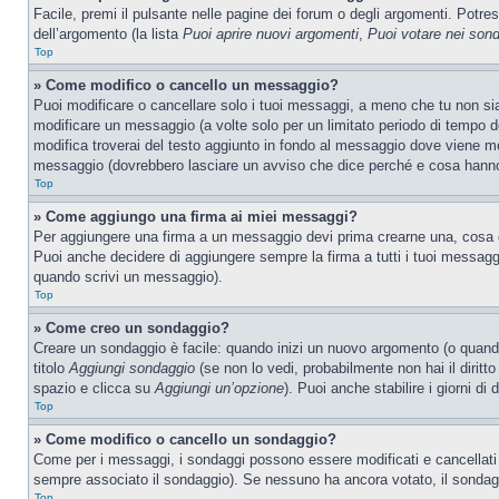
Facile, premi il pulsante nelle pagine dei forum o degli argomenti. Potres
dell’argomento (la lista
Puoi aprire nuovi argomenti
,
Puoi votare nei son
Top
» Come modifico o cancello un messaggio?
Puoi modificare o cancellare solo i tuoi messaggi, a meno che tu non s
modificare un messaggio (a volte solo per un limitato periodo di tempo 
modifica troverai del testo aggiunto in fondo al messaggio dove viene m
messaggio (dovrebbero lasciare un avviso che dice perché e cosa hanno
Top
» Come aggiungo una firma ai miei messaggi?
Per aggiungere una firma a un messaggio devi prima crearne una, cosa ch
Puoi anche decidere di aggiungere sempre la firma a tutti i tuoi messag
quando scrivi un messaggio).
Top
» Come creo un sondaggio?
Creare un sondaggio è facile: quando inizi un nuovo argomento (o quando
titolo
Aggiungi sondaggio
(se non lo vedi, probabilmente non hai il diritto
spazio e clicca su
Aggiungi un’opzione
). Puoi anche stabilire i giorni di
Top
» Come modifico o cancello un sondaggio?
Come per i messaggi, i sondaggi possono essere modificati e cancellati s
sempre associato il sondaggio). Se nessuno ha ancora votato, il sondaggi
Top