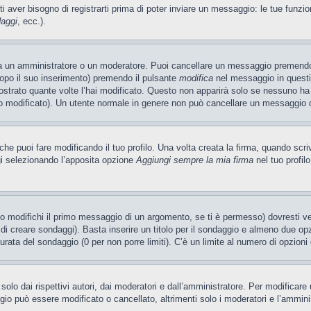
ti aver bisogno di registrarti prima di poter inviare un messaggio: le tue funzio
daggi
, ecc.).
ia un amministratore o un moderatore. Puoi cancellare un messaggio premendo
dopo il suo inserimento) premendo il pulsante
modifica
nel messaggio in questi
ostrato quante volte l’hai modificato. Questo non apparirà solo se nessuno ha
 modificato). Un utente normale in genere non può cancellare un messaggio 
e puoi fare modificando il tuo profilo. Una volta creata la firma, quando scr
gi selezionando l’apposita opzione
Aggiungi sempre la mia firma
nel tuo profil
 modifichi il primo messaggio di un argomento, se ti è permesso) dovresti ved
 di creare sondaggi). Basta inserire un titolo per il sondaggio e almeno due opzi
 durata del sondaggio (0 per non porre limiti). C’è un limite al numero di opzioni
olo dai rispettivi autori, dai moderatori e dall’amministratore. Per modificar
o può essere modificato o cancellato, altrimenti solo i moderatori e l’ammini