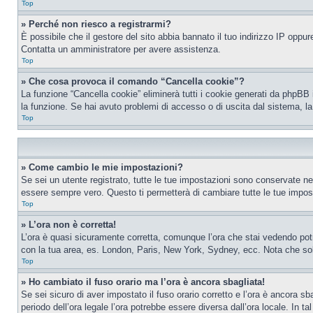
Top
» Perché non riesco a registrarmi?
È possibile che il gestore del sito abbia bannato il tuo indirizzo IP oppure
Contatta un amministratore per avere assistenza.
Top
» Che cosa provoca il comando “Cancella cookie”?
La funzione “Cancella cookie” eliminerà tutti i cookie generati da phpBB 
la funzione. Se hai avuto problemi di accesso o di uscita dal sistema, la
Top
» Come cambio le mie impostazioni?
Se sei un utente registrato, tutte le tue impostazioni sono conservate n
essere sempre vero. Questo ti permetterà di cambiare tutte le tue impost
Top
» L’ora non è corretta!
L’ora è quasi sicuramente corretta, comunque l’ora che stai vedendo potreb
con la tua area, es. London, Paris, New York, Sydney, ecc. Nota che solo 
Top
» Ho cambiato il fuso orario ma l’ora è ancora sbagliata!
Se sei sicuro di aver impostato il fuso orario corretto e l’ora è ancora sba
periodo dell’ora legale l’ora potrebbe essere diversa dall’ora locale. In ta