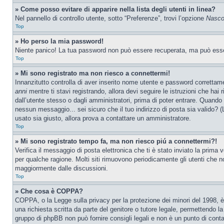
» Come posso evitare di apparire nella lista degli utenti in linea?
Nel pannello di controllo utente, sotto “Preferenze”, trovi l’opzione
Nascon
Top
» Ho perso la mia password!
Niente panico! La tua password non può essere recuperata, ma può essere
Top
» Mi sono registrato ma non riesco a connettermi!
Innanzitutto controlla di aver inserito nome utente e password correttam
anni
mentre ti stavi registrando, allora devi seguire le istruzioni che hai
dall’utente stesso o dagli amministratori, prima di poter entrare. Quando ti
nessun messaggio... sei sicuro che il tuo indirizzo di posta sia valido? (L
usato sia giusto, allora prova a contattare un amministratore.
Top
» Mi sono registrato tempo fa, ma non riesco piú a connettermi?!
Verifica il messaggio di posta elettronica che ti è stato inviato la prima
per qualche ragione. Molti siti rimuovono periodicamente gli utenti che n
maggiormente dalle discussioni.
Top
» Che cosa è COPPA?
COPPA, o la Legge sulla privacy per la protezione dei minori del 1998, è 
una richiesta scritta da parte del genitore o tutore legale, permettendo l
gruppo di phpBB non può fornire consigli legali e non è un punto di conta