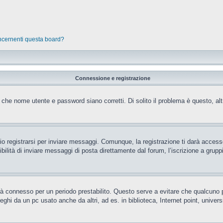
oncernenti questa board?
Connessione e registrazione
 che nome utente e password siano corretti. Di solito il problema è questo, al
 registrarsi per inviare messaggi. Comunque, la registrazione ti darà accesso 
ilità di inviare messaggi di posta direttamente dal forum, l’iscrizione a gruppi 
rrà connesso per un periodo prestabilito. Questo serve a evitare che qualcun
eghi da un pc usato anche da altri, ad es. in biblioteca, Internet point, unive