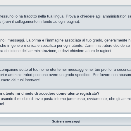
essuno lo ha tradotto nella tua lingua. Prova a chiedere agli amministratori se 
 (trovi il collegamento in fondo ad ogni pagina).
 messaggi. La prima è l’immagine associata al tuo grado, generalmente ha la f
che in genere è unica e specifica per ogni utente. L’amministratore decide se a
a decisione dell’amministrazione, e devi chiedere a loro le ragioni.
 compaiono sotto al tuo nome utente nei messaggi e nel tuo profilo, a seconda de
eratori e amministratori possono avere un grado specifico. Per favore non abusar
umero dei tuoi interventi.
un utente mi chiede di accedere come utente registrato?
nti usando il modulo di invio posta interno (ammesso, ovviamente, che gli ammi
imi.
Scrivere messaggi