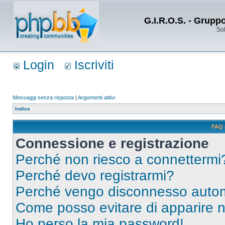
G.I.R.O.S. - Grupp
Sol
Login
Iscriviti
Messaggi senza risposta
|
Argomenti attivi
Indice
FAQ 
Connessione e registrazione
Perché non riesco a connettermi
Perché devo registrarmi?
Perché vengo disconnesso auto
Come posso evitare di apparire nel
Ho perso la mia password!