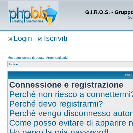
G.I.R.O.S. - Grupp
Sol
Login
Iscriviti
Messaggi senza risposta
|
Argomenti attivi
Indice
FAQ 
Connessione e registrazione
Perché non riesco a connettermi
Perché devo registrarmi?
Perché vengo disconnesso auto
Come posso evitare di apparire nel
Ho perso la mia password!