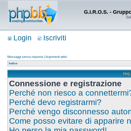
G.I.R.O.S. - Grupp
Sol
Login
Iscriviti
Messaggi senza risposta
|
Argomenti attivi
Indice
FAQ 
Connessione e registrazione
Perché non riesco a connettermi
Perché devo registrarmi?
Perché vengo disconnesso auto
Come posso evitare di apparire nel
Ho perso la mia password!