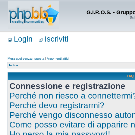
G.I.R.O.S. - Grupp
Sol
Login
Iscriviti
Messaggi senza risposta
|
Argomenti attivi
Indice
FAQ 
Connessione e registrazione
Perché non riesco a connettermi
Perché devo registrarmi?
Perché vengo disconnesso auto
Come posso evitare di apparire nel
Ho perso la mia password!