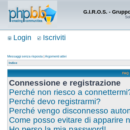
G.I.R.O.S. - Grupp
Sol
Login
Iscriviti
Messaggi senza risposta
|
Argomenti attivi
Indice
FAQ 
Connessione e registrazione
Perché non riesco a connettermi
Perché devo registrarmi?
Perché vengo disconnesso auto
Come posso evitare di apparire nel
Ho perso la mia password!