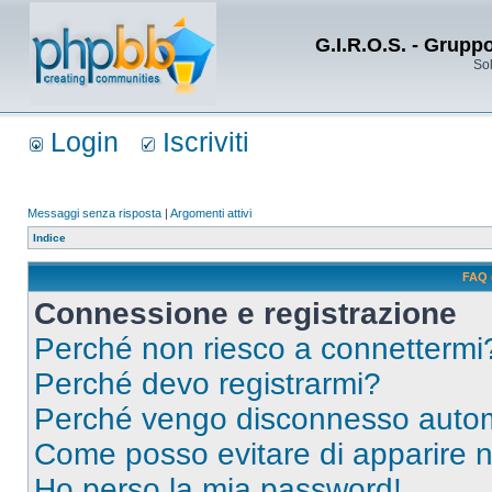
G.I.R.O.S. - Grupp
Sol
Login
Iscriviti
Messaggi senza risposta
|
Argomenti attivi
Indice
FAQ 
Connessione e registrazione
Perché non riesco a connettermi
Perché devo registrarmi?
Perché vengo disconnesso auto
Come posso evitare di apparire nel
Ho perso la mia password!