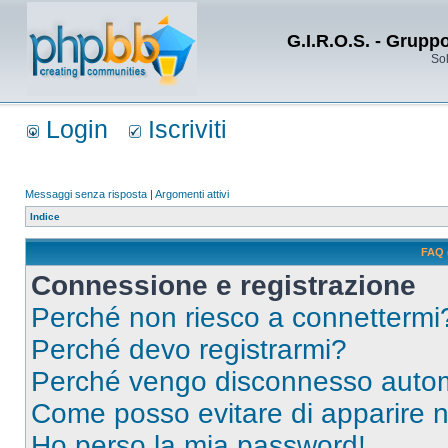
G.I.R.O.S. - Grupp
Sol
Login
Iscriviti
Messaggi senza risposta
|
Argomenti attivi
Indice
FAQ 
Connessione e registrazione
Perché non riesco a connettermi
Perché devo registrarmi?
Perché vengo disconnesso auto
Come posso evitare di apparire nel
Ho perso la mia password!