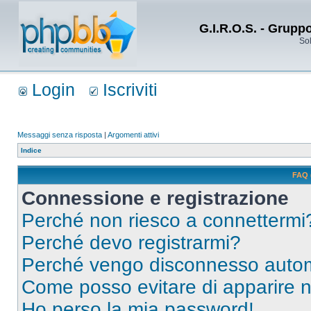
G.I.R.O.S. - Grupp
Sol
Login
Iscriviti
Messaggi senza risposta
|
Argomenti attivi
Indice
FAQ 
Connessione e registrazione
Perché non riesco a connettermi
Perché devo registrarmi?
Perché vengo disconnesso auto
Come posso evitare di apparire nel
Ho perso la mia password!