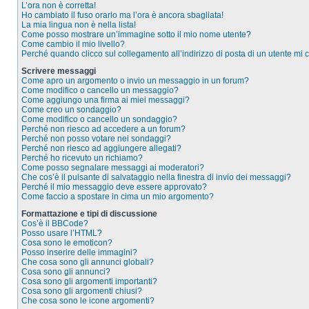
L’ora non è corretta!
Ho cambiato il fuso orario ma l’ora è ancora sbagliata!
La mia lingua non è nella lista!
Come posso mostrare un’immagine sotto il mio nome utente?
Come cambio il mio livello?
Perché quando clicco sul collegamento all’indirizzo di posta di un utente mi
Scrivere messaggi
Come apro un argomento o invio un messaggio in un forum?
Come modifico o cancello un messaggio?
Come aggiungo una firma ai miei messaggi?
Come creo un sondaggio?
Come modifico o cancello un sondaggio?
Perché non riesco ad accedere a un forum?
Perché non posso votare nei sondaggi?
Perché non riesco ad aggiungere allegati?
Perché ho ricevuto un richiamo?
Come posso segnalare messaggi ai moderatori?
Che cos’è il pulsante di salvataggio nella finestra di invio dei messaggi?
Perché il mio messaggio deve essere approvato?
Come faccio a spostare in cima un mio argomento?
Formattazione e tipi di discussione
Cos’è il BBCode?
Posso usare l’HTML?
Cosa sono le emoticon?
Posso inserire delle immagini?
Che cosa sono gli annunci globali?
Cosa sono gli annunci?
Cosa sono gli argomenti importanti?
Cosa sono gli argomenti chiusi?
Che cosa sono le icone argomenti?