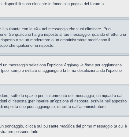
ni disponibili sono elencate in fondo alla pagina del forum o
 il pulsante con la «X» nel messaggio che vuoi eliminare. Puoi
one. Se qualcuno ha già risposto al tuo messaggio, quando effettui una
 risposto o se un moderatore o un amministratore modificano il
dopo che qualcuno ha risposto.
ivi un messaggio seleziona l’opzione
Aggiungi la firma
per aggiungerla.
o (puoi sempre evitare di aggiungere la firma deselezionando l’opzione
ere, sotto lo spazio per l’inserimento del messaggio, un riquadro dal
oni di risposta (per inserire un’opzione di risposta, scrivila nell’apposito
 di risposta che puoi aggiungere, stabilito dall’amministratore.
e un sondaggio, clicca sul pulsante
modifica
del primo messaggio (a cui è
stratore possono farlo.