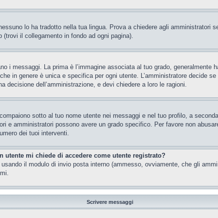
essuno lo ha tradotto nella tua lingua. Prova a chiedere agli amministratori se 
 (trovi il collegamento in fondo ad ogni pagina).
 messaggi. La prima è l’immagine associata al tuo grado, generalmente ha la f
che in genere è unica e specifica per ogni utente. L’amministratore decide se a
a decisione dell’amministrazione, e devi chiedere a loro le ragioni.
 compaiono sotto al tuo nome utente nei messaggi e nel tuo profilo, a seconda de
eratori e amministratori possono avere un grado specifico. Per favore non abusar
umero dei tuoi interventi.
un utente mi chiede di accedere come utente registrato?
nti usando il modulo di invio posta interno (ammesso, ovviamente, che gli ammi
imi.
Scrivere messaggi