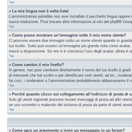
Top
» La mia lingua non è nella lista!
L’amministratore potrebbe non aver installato il pacchetto lingua oppure n
nuova traduzione. Puoi trovare altre informazioni al sito del phpBB Group
Top
» Come posso mostrare un’immagine sotto il mio nome utente?
Ci possono essere due immagini sotto un nome utente quando si guardano i
tuo livello. Sotto può esserci un’immagine piú grande nota come avatar, 
messi a disposizione. Se non ti è concesso l’uso degli avatar, allora è un
Top
» Come cambio il mio livello?
In genere, non puoi cambiare direttamente il nome del tuo livello (i gradi
di interventi che hai scritto e per identificare certi utenti; ad es., mod
fai cosí, i moderatori o l’amministratore probabilmente abbasseranno il n
Top
» Perché quando clicco sul collegamento all’indirizzo di posta di 
Solo gli utenti registrati possono inviare messaggi di posta ad altri ute
un uso scorretto o malevolo del sistema di posta da parte di utenti anon
Top
» Come apro un argomento o invio un messaggio in un forum?