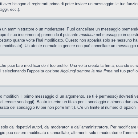
ti aver bisogno di registrarti prima di poter inviare un messaggio: le tue funzio
daggi
, ecc.).
ia un amministratore o un moderatore. Puoi cancellare un messaggio premendo
dopo il suo inserimento) premendo il pulsante
modifica
nel messaggio in questi
ostrato quante volte l’hai modificato. Questo non apparirà solo se nessuno ha
 modificato). Un utente normale in genere non può cancellare un messaggio 
e puoi fare modificando il tuo profilo. Una volta creata la firma, quando scr
gi selezionando l’apposita opzione
Aggiungi sempre la mia firma
nel tuo profil
 modifichi il primo messaggio di un argomento, se ti è permesso) dovresti ved
 di creare sondaggi). Basta inserire un titolo per il sondaggio e almeno due opzi
 durata del sondaggio (0 per non porre limiti). C’è un limite al numero di opzioni
olo dai rispettivi autori, dai moderatori e dall’amministratore. Per modificar
o può essere modificato o cancellato, altrimenti solo i moderatori e l’ammini