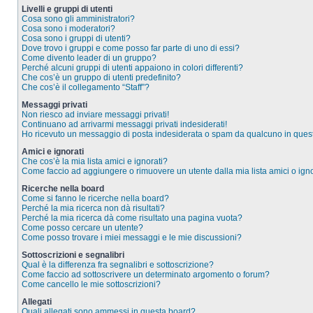
Livelli e gruppi di utenti
Cosa sono gli amministratori?
Cosa sono i moderatori?
Cosa sono i gruppi di utenti?
Dove trovo i gruppi e come posso far parte di uno di essi?
Come divento leader di un gruppo?
Perché alcuni gruppi di utenti appaiono in colori differenti?
Che cos’è un gruppo di utenti predefinito?
Che cos’è il collegamento “Staff”?
Messaggi privati
Non riesco ad inviare messaggi privati!
Continuano ad arrivarmi messaggi privati indesiderati!
Ho ricevuto un messaggio di posta indesiderata o spam da qualcuno in ques
Amici e ignorati
Che cos’è la mia lista amici e ignorati?
Come faccio ad aggiungere o rimuovere un utente dalla mia lista amici o igno
Ricerche nella board
Come si fanno le ricerche nella board?
Perché la mia ricerca non dà risultati?
Perché la mia ricerca dà come risultato una pagina vuota?
Come posso cercare un utente?
Come posso trovare i miei messaggi e le mie discussioni?
Sottoscrizioni e segnalibri
Qual è la differenza fra segnalibri e sottoscrizione?
Come faccio ad sottoscrivere un determinato argomento o forum?
Come cancello le mie sottoscrizioni?
Allegati
Quali allegati sono ammessi in questa board?