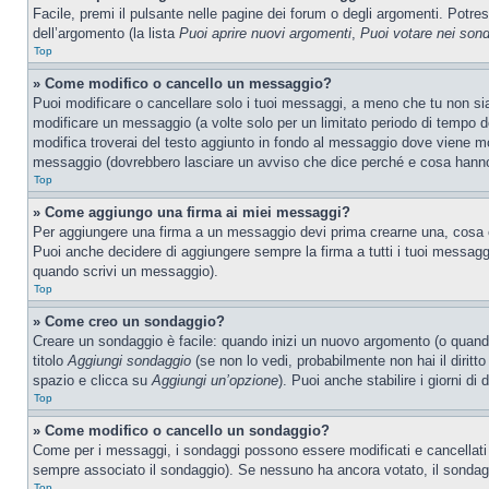
Facile, premi il pulsante nelle pagine dei forum o degli argomenti. Potres
dell’argomento (la lista
Puoi aprire nuovi argomenti
,
Puoi votare nei son
Top
» Come modifico o cancello un messaggio?
Puoi modificare o cancellare solo i tuoi messaggi, a meno che tu non s
modificare un messaggio (a volte solo per un limitato periodo di tempo 
modifica troverai del testo aggiunto in fondo al messaggio dove viene m
messaggio (dovrebbero lasciare un avviso che dice perché e cosa hanno
Top
» Come aggiungo una firma ai miei messaggi?
Per aggiungere una firma a un messaggio devi prima crearne una, cosa ch
Puoi anche decidere di aggiungere sempre la firma a tutti i tuoi messag
quando scrivi un messaggio).
Top
» Come creo un sondaggio?
Creare un sondaggio è facile: quando inizi un nuovo argomento (o quando
titolo
Aggiungi sondaggio
(se non lo vedi, probabilmente non hai il diritto
spazio e clicca su
Aggiungi un’opzione
). Puoi anche stabilire i giorni di
Top
» Come modifico o cancello un sondaggio?
Come per i messaggi, i sondaggi possono essere modificati e cancellati s
sempre associato il sondaggio). Se nessuno ha ancora votato, il sondaggi
Top