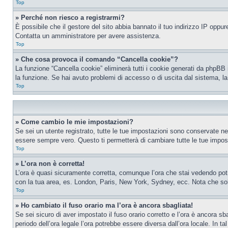
Top
» Perché non riesco a registrarmi?
È possibile che il gestore del sito abbia bannato il tuo indirizzo IP oppure
Contatta un amministratore per avere assistenza.
Top
» Che cosa provoca il comando “Cancella cookie”?
La funzione “Cancella cookie” eliminerà tutti i cookie generati da phpBB 
la funzione. Se hai avuto problemi di accesso o di uscita dal sistema, la
Top
» Come cambio le mie impostazioni?
Se sei un utente registrato, tutte le tue impostazioni sono conservate n
essere sempre vero. Questo ti permetterà di cambiare tutte le tue impost
Top
» L’ora non è corretta!
L’ora è quasi sicuramente corretta, comunque l’ora che stai vedendo potreb
con la tua area, es. London, Paris, New York, Sydney, ecc. Nota che solo 
Top
» Ho cambiato il fuso orario ma l’ora è ancora sbagliata!
Se sei sicuro di aver impostato il fuso orario corretto e l’ora è ancora sba
periodo dell’ora legale l’ora potrebbe essere diversa dall’ora locale. In ta