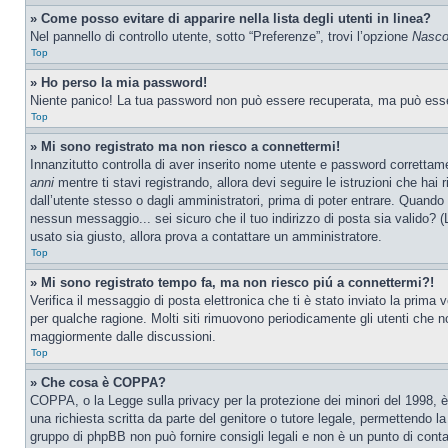
» Come posso evitare di apparire nella lista degli utenti in linea?
Nel pannello di controllo utente, sotto “Preferenze”, trovi l’opzione
Nascon
Top
» Ho perso la mia password!
Niente panico! La tua password non può essere recuperata, ma può essere
Top
» Mi sono registrato ma non riesco a connettermi!
Innanzitutto controlla di aver inserito nome utente e password correttam
anni
mentre ti stavi registrando, allora devi seguire le istruzioni che hai
dall’utente stesso o dagli amministratori, prima di poter entrare. Quando ti
nessun messaggio... sei sicuro che il tuo indirizzo di posta sia valido? (L
usato sia giusto, allora prova a contattare un amministratore.
Top
» Mi sono registrato tempo fa, ma non riesco piú a connettermi?!
Verifica il messaggio di posta elettronica che ti è stato inviato la prima
per qualche ragione. Molti siti rimuovono periodicamente gli utenti che n
maggiormente dalle discussioni.
Top
» Che cosa è COPPA?
COPPA, o la Legge sulla privacy per la protezione dei minori del 1998, è 
una richiesta scritta da parte del genitore o tutore legale, permettendo l
gruppo di phpBB non può fornire consigli legali e non è un punto di conta