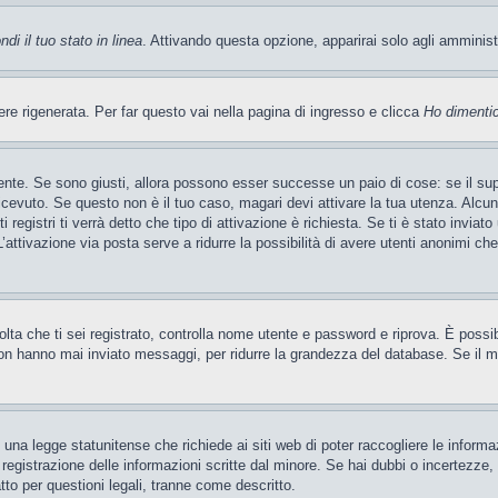
di il tuo stato in linea
. Attivando questa opzione, apparirai solo agli amminis
 rigenerata. Per far questo vai nella pagina di ingresso e clicca
Ho dimenti
ente. Se sono giusti, allora possono esser successe un paio di cose: se il sup
 ricevuto. Se questo non è il tuo caso, magari devi attivare la tua utenza. Alcu
 registri ti verrà detto che tipo di attivazione è richiesta. Se ti è stato inviat
’attivazione via posta serve a ridurre la possibilità di avere utenti anonimi ch
 volta che ti sei registrato, controlla nome utente e password e riprova. È poss
on hanno mai inviato messaggi, per ridurre la grandezza del database. Se il mo
una legge statunitense che richiede ai siti web di poter raccogliere le informaz
a registrazione delle informazioni scritte dal minore. Se hai dubbi o incertezze
tto per questioni legali, tranne come descritto.