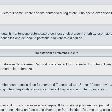
 vietato il nome utente che stai tentando di registrare. Può anche aver disabilita
i quali ti mantengono autenticato e connesso, oltre a permetterti ad esempio di 
 cancellazione dei cookie potrebbe risolvere tale disguido.
Impostazioni e preferenze utente
el database del sistema. Per modificarle vai sul tuo Pannello di Controllo Ut
azioni e le preferenze.
be essere quella di un fuso orario differente dal tuo. Se cosí fosse, devi camb
gli utenti registrati possono cambiare il fuso orario e molte impostazioni.
gliata, il motivo può essere l’ora legale. Il forum non è programmato per calcola
l caso, seleziona un fuso orario diverso per far coincidere l’ora mostrata colla 