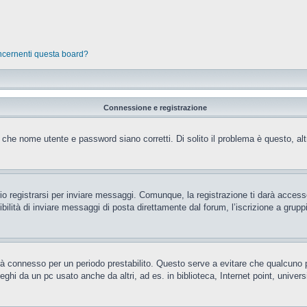
oncernenti questa board?
Connessione e registrazione
 che nome utente e password siano corretti. Di solito il problema è questo, al
 registrarsi per inviare messaggi. Comunque, la registrazione ti darà accesso 
ilità di inviare messaggi di posta direttamente dal forum, l’iscrizione a gruppi 
rrà connesso per un periodo prestabilito. Questo serve a evitare che qualcun
eghi da un pc usato anche da altri, ad es. in biblioteca, Internet point, unive