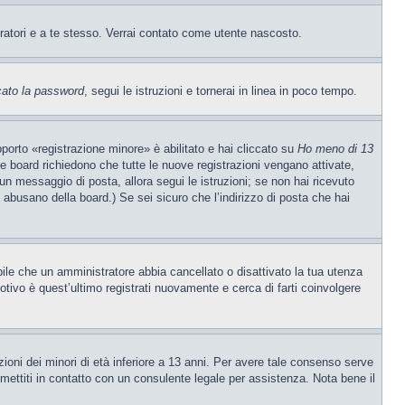
tratori e a te stesso. Verrai contato come utente nascosto.
cato la password
, segui le istruzioni e tornerai in linea in poco tempo.
porto «registrazione minore» è abilitato e hai cliccato su
Ho meno di 13
ne board richiedono che tutte le nuove registrazioni vengano attivate,
o un messaggio di posta, allora segui le istruzioni; se non hai ricevuto
e abusano della board.) Se sei sicuro che l’indirizzo di posta che hai
ibile che un amministratore abbia cancellato o disattivato la tua utenza
tivo è quest’ultimo registrati nuovamente e cerca di farti coinvolgere
ioni dei minori di età inferiore a 13 anni. Per avere tale consenso serve
, mettiti in contatto con un consulente legale per assistenza. Nota bene il