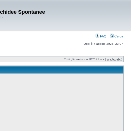
Orchidee Spontanee
i)
FAQ
Cerca
Oggi è 7 agosto 2026, 23:07
Tutti gli orari sono UTC +1 ora [
ora legale
]