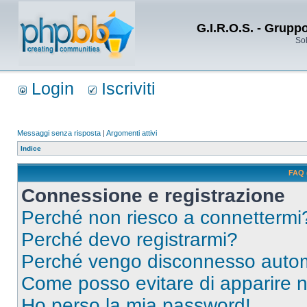
G.I.R.O.S. - Grupp
Sol
Login
Iscriviti
Messaggi senza risposta
|
Argomenti attivi
Indice
FAQ 
Connessione e registrazione
Perché non riesco a connettermi
Perché devo registrarmi?
Perché vengo disconnesso auto
Come posso evitare di apparire nel
Ho perso la mia password!