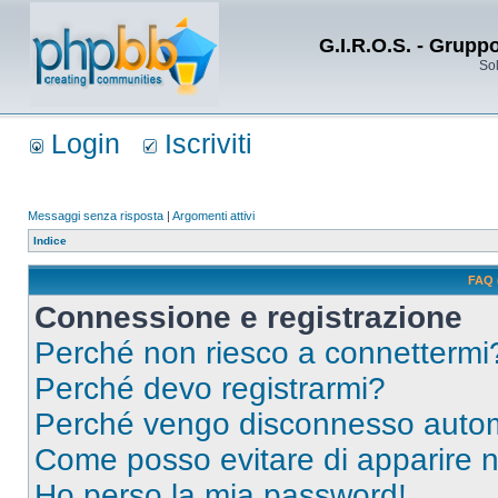
G.I.R.O.S. - Grupp
Sol
Login
Iscriviti
Messaggi senza risposta
|
Argomenti attivi
Indice
FAQ 
Connessione e registrazione
Perché non riesco a connettermi
Perché devo registrarmi?
Perché vengo disconnesso auto
Come posso evitare di apparire nel
Ho perso la mia password!