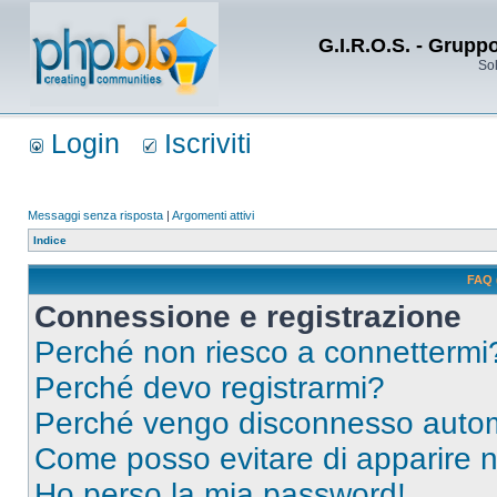
G.I.R.O.S. - Grupp
Sol
Login
Iscriviti
Messaggi senza risposta
|
Argomenti attivi
Indice
FAQ 
Connessione e registrazione
Perché non riesco a connettermi
Perché devo registrarmi?
Perché vengo disconnesso auto
Come posso evitare di apparire nel
Ho perso la mia password!