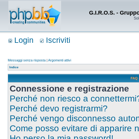
G.I.R.O.S. - Grupp
Sol
Login
Iscriviti
Messaggi senza risposta
|
Argomenti attivi
Indice
FAQ 
Connessione e registrazione
Perché non riesco a connettermi
Perché devo registrarmi?
Perché vengo disconnesso auto
Come posso evitare di apparire nel
Ho perso la mia password!