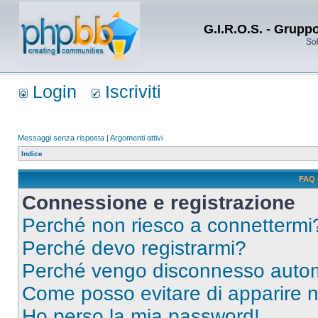
G.I.R.O.S. - Grupp
Sol
Login
Iscriviti
Messaggi senza risposta
|
Argomenti attivi
Indice
FAQ 
Connessione e registrazione
Perché non riesco a connettermi
Perché devo registrarmi?
Perché vengo disconnesso auto
Come posso evitare di apparire nel
Ho perso la mia password!