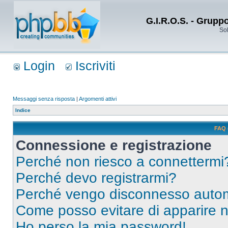
G.I.R.O.S. - Grupp
Sol
Login
Iscriviti
Messaggi senza risposta
|
Argomenti attivi
Indice
FAQ 
Connessione e registrazione
Perché non riesco a connettermi
Perché devo registrarmi?
Perché vengo disconnesso auto
Come posso evitare di apparire nel
Ho perso la mia password!