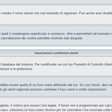
 vietato il nome utente che stai tentando di registrare. Può anche aver disabilita
i quali ti mantengono autenticato e connesso, oltre a permetterti ad esempio di 
 cancellazione dei cookie potrebbe risolvere tale disguido.
Impostazioni e preferenze utente
el database del sistema. Per modificarle vai sul tuo Pannello di Controllo Ut
azioni e le preferenze.
be essere quella di un fuso orario differente dal tuo. Se cosí fosse, devi camb
gli utenti registrati possono cambiare il fuso orario e molte impostazioni.
gliata, il motivo può essere l’ora legale. Il forum non è programmato per calcola
l caso, seleziona un fuso orario diverso per far coincidere l’ora mostrata colla 