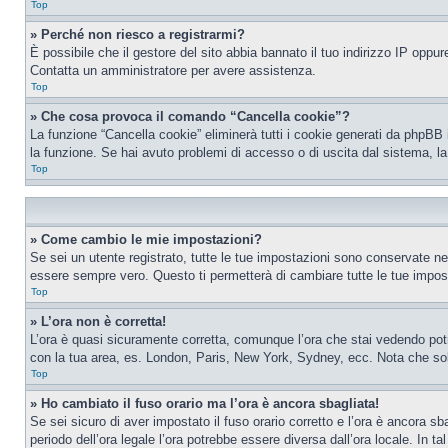
Top
» Perché non riesco a registrarmi?
È possibile che il gestore del sito abbia bannato il tuo indirizzo IP oppure
Contatta un amministratore per avere assistenza.
Top
» Che cosa provoca il comando “Cancella cookie”?
La funzione “Cancella cookie” eliminerà tutti i cookie generati da phpBB 
la funzione. Se hai avuto problemi di accesso o di uscita dal sistema, la
Top
» Come cambio le mie impostazioni?
Se sei un utente registrato, tutte le tue impostazioni sono conservate n
essere sempre vero. Questo ti permetterà di cambiare tutte le tue impost
Top
» L’ora non è corretta!
L’ora è quasi sicuramente corretta, comunque l’ora che stai vedendo potreb
con la tua area, es. London, Paris, New York, Sydney, ecc. Nota che solo 
Top
» Ho cambiato il fuso orario ma l’ora è ancora sbagliata!
Se sei sicuro di aver impostato il fuso orario corretto e l’ora è ancora sba
periodo dell’ora legale l’ora potrebbe essere diversa dall’ora locale. In ta