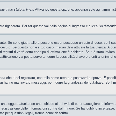
di il tuo stato in linea
. Attivando questa opzione, apparirai solo agli amminis
 rigenerata. Per far questo vai nella pagina di ingresso e clicca
Ho dimenti
ente. Se sono giusti, allora possono esser successe un paio di cose: se il sup
 ricevuto. Se questo non è il tuo caso, magari devi attivare la tua utenza. Alcu
 registri ti verrà detto che tipo di attivazione è richiesta. Se ti è stato inviat
’attivazione via posta serve a ridurre la possibilità di avere utenti anonimi ch
 volta che ti sei registrato, controlla nome utente e password e riprova. È poss
on hanno mai inviato messaggi, per ridurre la grandezza del database. Se il mo
una legge statunitense che richiede ai siti web di poter raccogliere le informaz
a registrazione delle informazioni scritte dal minore. Se hai dubbi o incertezze
tto per questioni legali, tranne come descritto.