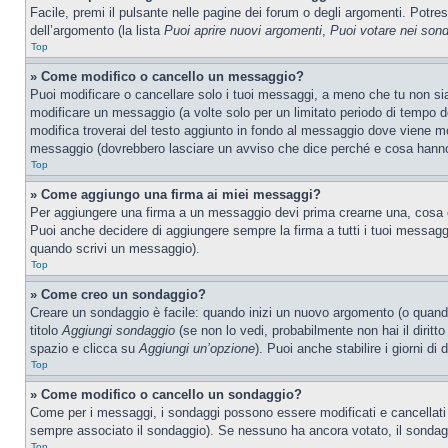
Facile, premi il pulsante nelle pagine dei forum o degli argomenti. Potres
dell’argomento (la lista
Puoi aprire nuovi argomenti
,
Puoi votare nei son
Top
» Come modifico o cancello un messaggio?
Puoi modificare o cancellare solo i tuoi messaggi, a meno che tu non s
modificare un messaggio (a volte solo per un limitato periodo di tempo 
modifica troverai del testo aggiunto in fondo al messaggio dove viene m
messaggio (dovrebbero lasciare un avviso che dice perché e cosa hanno
Top
» Come aggiungo una firma ai miei messaggi?
Per aggiungere una firma a un messaggio devi prima crearne una, cosa ch
Puoi anche decidere di aggiungere sempre la firma a tutti i tuoi messag
quando scrivi un messaggio).
Top
» Come creo un sondaggio?
Creare un sondaggio è facile: quando inizi un nuovo argomento (o quando
titolo
Aggiungi sondaggio
(se non lo vedi, probabilmente non hai il diritto
spazio e clicca su
Aggiungi un’opzione
). Puoi anche stabilire i giorni di
Top
» Come modifico o cancello un sondaggio?
Come per i messaggi, i sondaggi possono essere modificati e cancellati s
sempre associato il sondaggio). Se nessuno ha ancora votato, il sondaggi
Top