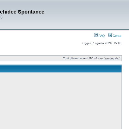
Orchidee Spontanee
i)
FAQ
Cerca
Oggi è 7 agosto 2026, 15:18
Tutti gli orari sono UTC +1 ora [
ora legale
]