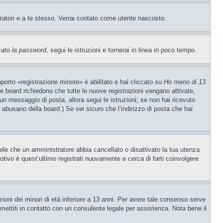
tratori e a te stesso. Verrai contato come utente nascosto.
cato la password
, segui le istruzioni e tornerai in linea in poco tempo.
porto «registrazione minore» è abilitato e hai cliccato su
Ho meno di 13
ne board richiedono che tutte le nuove registrazioni vengano attivate,
o un messaggio di posta, allora segui le istruzioni; se non hai ricevuto
e abusano della board.) Se sei sicuro che l’indirizzo di posta che hai
ibile che un amministratore abbia cancellato o disattivato la tua utenza
tivo è quest’ultimo registrati nuovamente e cerca di farti coinvolgere
ioni dei minori di età inferiore a 13 anni. Per avere tale consenso serve
, mettiti in contatto con un consulente legale per assistenza. Nota bene il