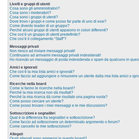
Livelli e gruppi di utenti
Cosa sono gli amministratori?
Cosa sono i moderatori?
Cosa sono i gruppi di utenti?
Dove trovo i gruppi e come posso far parte di uno di essi?
Come divento leader di un gruppo?
Perché alcuni gruppi di utenti appaiono in colori differenti?
Che cos’è un gruppo di utenti predefinito?
Che cos’è il collegamento “Staff”?
Messaggi privati
Non riesco ad inviare messaggi privati!
Continuano ad arrivarmi messaggi privati indesiderati!
Ho ricevuto un messaggio di posta indesiderata o spam da qualcuno in ques
Amici e ignorati
Che cos’è la mia lista amici e ignorati?
Come faccio ad aggiungere o rimuovere un utente dalla mia lista amici o igno
Ricerche nella board
Come si fanno le ricerche nella board?
Perché la mia ricerca non dà risultati?
Perché la mia ricerca dà come risultato una pagina vuota?
Come posso cercare un utente?
Come posso trovare i miei messaggi e le mie discussioni?
Sottoscrizioni e segnalibri
Qual è la differenza fra segnalibri e sottoscrizione?
Come faccio ad sottoscrivere un determinato argomento o forum?
Come cancello le mie sottoscrizioni?
Allegati
Quali allegati sono ammessi in questa board?