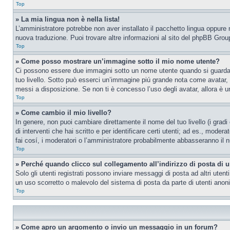
Top
» La mia lingua non è nella lista!
L’amministratore potrebbe non aver installato il pacchetto lingua oppure n
nuova traduzione. Puoi trovare altre informazioni al sito del phpBB Group
Top
» Come posso mostrare un’immagine sotto il mio nome utente?
Ci possono essere due immagini sotto un nome utente quando si guardano i
tuo livello. Sotto può esserci un’immagine piú grande nota come avatar, 
messi a disposizione. Se non ti è concesso l’uso degli avatar, allora è un
Top
» Come cambio il mio livello?
In genere, non puoi cambiare direttamente il nome del tuo livello (i gradi
di interventi che hai scritto e per identificare certi utenti; ad es., mod
fai cosí, i moderatori o l’amministratore probabilmente abbasseranno il n
Top
» Perché quando clicco sul collegamento all’indirizzo di posta di 
Solo gli utenti registrati possono inviare messaggi di posta ad altri ute
un uso scorretto o malevolo del sistema di posta da parte di utenti anon
Top
» Come apro un argomento o invio un messaggio in un forum?