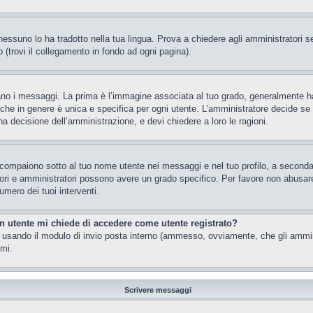
essuno lo ha tradotto nella tua lingua. Prova a chiedere agli amministratori se 
 (trovi il collegamento in fondo ad ogni pagina).
 messaggi. La prima è l’immagine associata al tuo grado, generalmente ha la f
che in genere è unica e specifica per ogni utente. L’amministratore decide se a
a decisione dell’amministrazione, e devi chiedere a loro le ragioni.
 compaiono sotto al tuo nome utente nei messaggi e nel tuo profilo, a seconda de
eratori e amministratori possono avere un grado specifico. Per favore non abusar
umero dei tuoi interventi.
un utente mi chiede di accedere come utente registrato?
nti usando il modulo di invio posta interno (ammesso, ovviamente, che gli ammi
imi.
Scrivere messaggi