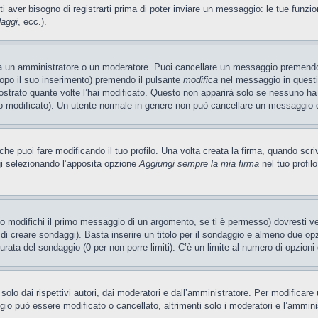
ti aver bisogno di registrarti prima di poter inviare un messaggio: le tue funzio
daggi
, ecc.).
ia un amministratore o un moderatore. Puoi cancellare un messaggio premendo
dopo il suo inserimento) premendo il pulsante
modifica
nel messaggio in questi
ostrato quante volte l’hai modificato. Questo non apparirà solo se nessuno ha
 modificato). Un utente normale in genere non può cancellare un messaggio 
e puoi fare modificando il tuo profilo. Una volta creata la firma, quando scr
gi selezionando l’apposita opzione
Aggiungi sempre la mia firma
nel tuo profil
 modifichi il primo messaggio di un argomento, se ti è permesso) dovresti ved
 di creare sondaggi). Basta inserire un titolo per il sondaggio e almeno due opzi
 durata del sondaggio (0 per non porre limiti). C’è un limite al numero di opzioni
olo dai rispettivi autori, dai moderatori e dall’amministratore. Per modificar
o può essere modificato o cancellato, altrimenti solo i moderatori e l’ammini