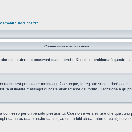
oncernenti questa board?
Connessione e registrazione
 che nome utente e password siano corretti. Di solito il problema è questo, al
 registrarsi per inviare messaggi. Comunque, la registrazione ti darà accesso 
ilità di inviare messaggi di posta direttamente dal forum, l’iscrizione a gruppi 
rrà connesso per un periodo prestabilito. Questo serve a evitare che qualcun
eghi da un pc usato anche da altri, ad es. in biblioteca, Internet point, unive