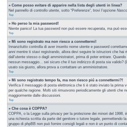
» Come posso evitare di apparire nella lista degli utenti in linea?
Nel pannello di controllo utente, sotto “Preferenze”, trovi l’opzione
Nascon
Top
» Ho perso la mia password!
Niente panico! La tua password non può essere recuperata, ma può essere
Top
» Mi sono registrato ma non riesco a connettermi!
Innanzitutto controlla di aver inserito nome utente e password correttam
anni
mentre ti stavi registrando, allora devi seguire le istruzioni che hai
dall’utente stesso o dagli amministratori, prima di poter entrare. Quando ti
nessun messaggio... sei sicuro che il tuo indirizzo di posta sia valido? (L
usato sia giusto, allora prova a contattare un amministratore.
Top
» Mi sono registrato tempo fa, ma non riesco piú a connettermi?!
Verifica il messaggio di posta elettronica che ti è stato inviato la prima
per qualche ragione. Molti siti rimuovono periodicamente gli utenti che n
maggiormente dalle discussioni.
Top
» Che cosa è COPPA?
COPPA, o la Legge sulla privacy per la protezione dei minori del 1998, è 
una richiesta scritta da parte del genitore o tutore legale, permettendo l
gruppo di phpBB non può fornire consigli legali e non è un punto di conta