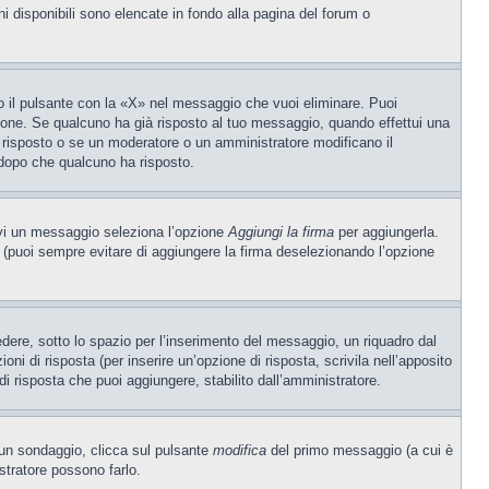
ni disponibili sono elencate in fondo alla pagina del forum o
 il pulsante con la «X» nel messaggio che vuoi eliminare. Puoi
one. Se qualcuno ha già risposto al tuo messaggio, quando effettui una
 risposto o se un moderatore o un amministratore modificano il
dopo che qualcuno ha risposto.
ivi un messaggio seleziona l’opzione
Aggiungi la firma
per aggiungerla.
o (puoi sempre evitare di aggiungere la firma deselezionando l’opzione
ere, sotto lo spazio per l’inserimento del messaggio, un riquadro dal
oni di risposta (per inserire un’opzione di risposta, scrivila nell’apposito
 di risposta che puoi aggiungere, stabilito dall’amministratore.
e un sondaggio, clicca sul pulsante
modifica
del primo messaggio (a cui è
stratore possono farlo.