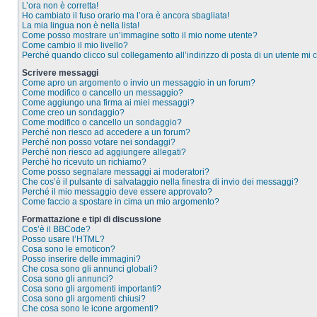
L’ora non è corretta!
Ho cambiato il fuso orario ma l’ora è ancora sbagliata!
La mia lingua non è nella lista!
Come posso mostrare un’immagine sotto il mio nome utente?
Come cambio il mio livello?
Perché quando clicco sul collegamento all’indirizzo di posta di un utente mi
Scrivere messaggi
Come apro un argomento o invio un messaggio in un forum?
Come modifico o cancello un messaggio?
Come aggiungo una firma ai miei messaggi?
Come creo un sondaggio?
Come modifico o cancello un sondaggio?
Perché non riesco ad accedere a un forum?
Perché non posso votare nei sondaggi?
Perché non riesco ad aggiungere allegati?
Perché ho ricevuto un richiamo?
Come posso segnalare messaggi ai moderatori?
Che cos’è il pulsante di salvataggio nella finestra di invio dei messaggi?
Perché il mio messaggio deve essere approvato?
Come faccio a spostare in cima un mio argomento?
Formattazione e tipi di discussione
Cos’è il BBCode?
Posso usare l’HTML?
Cosa sono le emoticon?
Posso inserire delle immagini?
Che cosa sono gli annunci globali?
Cosa sono gli annunci?
Cosa sono gli argomenti importanti?
Cosa sono gli argomenti chiusi?
Che cosa sono le icone argomenti?