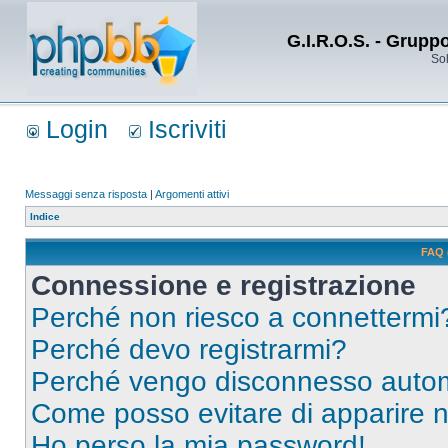
G.I.R.O.S. - Grupp
Sol
Login
Iscriviti
Messaggi senza risposta
|
Argomenti attivi
Indice
FAQ 
Connessione e registrazione
Perché non riesco a connettermi
Perché devo registrarmi?
Perché vengo disconnesso auto
Come posso evitare di apparire nel
Ho perso la mia password!