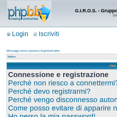
G.I.R.O.S. - Grupp
Sol
Login
Iscriviti
Messaggi senza risposta
|
Argomenti attivi
Indice
FAQ 
Connessione e registrazione
Perché non riesco a connettermi
Perché devo registrarmi?
Perché vengo disconnesso auto
Come posso evitare di apparire nel
Ho perso la mia password!