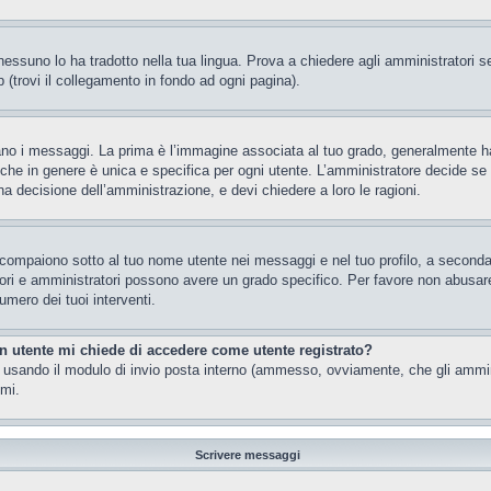
essuno lo ha tradotto nella tua lingua. Prova a chiedere agli amministratori se 
 (trovi il collegamento in fondo ad ogni pagina).
 messaggi. La prima è l’immagine associata al tuo grado, generalmente ha la f
che in genere è unica e specifica per ogni utente. L’amministratore decide se a
a decisione dell’amministrazione, e devi chiedere a loro le ragioni.
 compaiono sotto al tuo nome utente nei messaggi e nel tuo profilo, a seconda de
eratori e amministratori possono avere un grado specifico. Per favore non abusar
umero dei tuoi interventi.
un utente mi chiede di accedere come utente registrato?
nti usando il modulo di invio posta interno (ammesso, ovviamente, che gli ammi
imi.
Scrivere messaggi