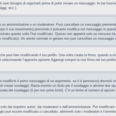
ti aver bisogno di registrarti prima di poter inviare un messaggio: le tue funzio
daggi
, ecc.).
ia un amministratore o un moderatore. Puoi cancellare un messaggio premendo
dopo il suo inserimento) premendo il pulsante
modifica
nel messaggio in questi
ostrato quante volte l’hai modificato. Questo non apparirà solo se nessuno ha
 modificato). Un utente normale in genere non può cancellare un messaggio 
e puoi fare modificando il tuo profilo. Una volta creata la firma, quando scr
gi selezionando l’apposita opzione
Aggiungi sempre la mia firma
nel tuo profil
 modifichi il primo messaggio di un argomento, se ti è permesso) dovresti ved
 di creare sondaggi). Basta inserire un titolo per il sondaggio e almeno due opzi
 durata del sondaggio (0 per non porre limiti). C’è un limite al numero di opzioni
olo dai rispettivi autori, dai moderatori e dall’amministratore. Per modificar
o può essere modificato o cancellato, altrimenti solo i moderatori e l’ammini