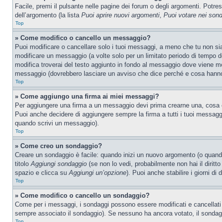
Facile, premi il pulsante nelle pagine dei forum o degli argomenti. Potres
dell’argomento (la lista
Puoi aprire nuovi argomenti
,
Puoi votare nei son
Top
» Come modifico o cancello un messaggio?
Puoi modificare o cancellare solo i tuoi messaggi, a meno che tu non s
modificare un messaggio (a volte solo per un limitato periodo di tempo 
modifica troverai del testo aggiunto in fondo al messaggio dove viene m
messaggio (dovrebbero lasciare un avviso che dice perché e cosa hanno
Top
» Come aggiungo una firma ai miei messaggi?
Per aggiungere una firma a un messaggio devi prima crearne una, cosa ch
Puoi anche decidere di aggiungere sempre la firma a tutti i tuoi messag
quando scrivi un messaggio).
Top
» Come creo un sondaggio?
Creare un sondaggio è facile: quando inizi un nuovo argomento (o quando
titolo
Aggiungi sondaggio
(se non lo vedi, probabilmente non hai il diritto
spazio e clicca su
Aggiungi un’opzione
). Puoi anche stabilire i giorni di
Top
» Come modifico o cancello un sondaggio?
Come per i messaggi, i sondaggi possono essere modificati e cancellati s
sempre associato il sondaggio). Se nessuno ha ancora votato, il sondaggi
Top