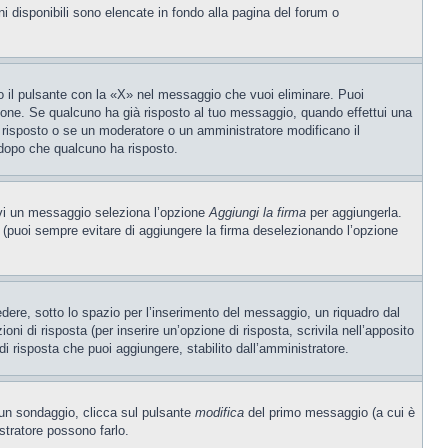
ni disponibili sono elencate in fondo alla pagina del forum o
 il pulsante con la «X» nel messaggio che vuoi eliminare. Puoi
one. Se qualcuno ha già risposto al tuo messaggio, quando effettui una
 risposto o se un moderatore o un amministratore modificano il
dopo che qualcuno ha risposto.
ivi un messaggio seleziona l’opzione
Aggiungi la firma
per aggiungerla.
o (puoi sempre evitare di aggiungere la firma deselezionando l’opzione
ere, sotto lo spazio per l’inserimento del messaggio, un riquadro dal
oni di risposta (per inserire un’opzione di risposta, scrivila nell’apposito
 di risposta che puoi aggiungere, stabilito dall’amministratore.
e un sondaggio, clicca sul pulsante
modifica
del primo messaggio (a cui è
stratore possono farlo.