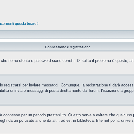
oncernenti questa board?
Connessione e registrazione
 che nome utente e password siano corretti. Di solito il problema è questo, al
 registrarsi per inviare messaggi. Comunque, la registrazione ti darà accesso 
ilità di inviare messaggi di posta direttamente dal forum, l’iscrizione a gruppi 
rrà connesso per un periodo prestabilito. Questo serve a evitare che qualcun
eghi da un pc usato anche da altri, ad es. in biblioteca, Internet point, unive