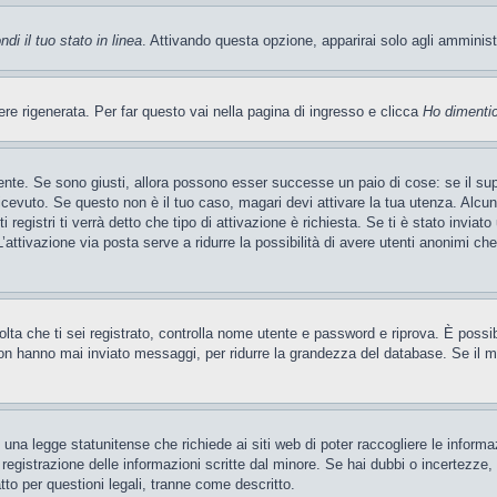
di il tuo stato in linea
. Attivando questa opzione, apparirai solo agli amminis
 rigenerata. Per far questo vai nella pagina di ingresso e clicca
Ho dimenti
ente. Se sono giusti, allora possono esser successe un paio di cose: se il sup
 ricevuto. Se questo non è il tuo caso, magari devi attivare la tua utenza. Alcu
 registri ti verrà detto che tipo di attivazione è richiesta. Se ti è stato inviat
’attivazione via posta serve a ridurre la possibilità di avere utenti anonimi ch
 volta che ti sei registrato, controlla nome utente e password e riprova. È poss
on hanno mai inviato messaggi, per ridurre la grandezza del database. Se il mo
una legge statunitense che richiede ai siti web di poter raccogliere le informaz
a registrazione delle informazioni scritte dal minore. Se hai dubbi o incertezze
tto per questioni legali, tranne come descritto.