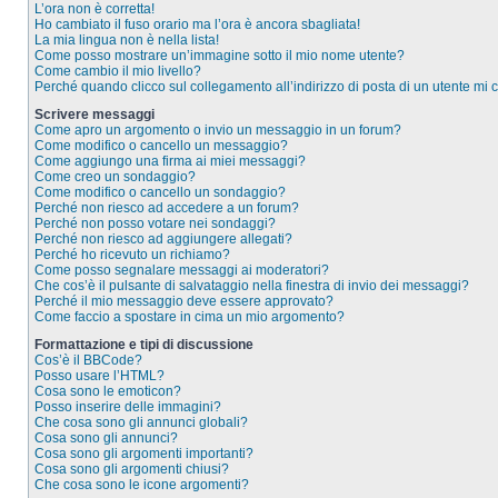
L’ora non è corretta!
Ho cambiato il fuso orario ma l’ora è ancora sbagliata!
La mia lingua non è nella lista!
Come posso mostrare un’immagine sotto il mio nome utente?
Come cambio il mio livello?
Perché quando clicco sul collegamento all’indirizzo di posta di un utente mi
Scrivere messaggi
Come apro un argomento o invio un messaggio in un forum?
Come modifico o cancello un messaggio?
Come aggiungo una firma ai miei messaggi?
Come creo un sondaggio?
Come modifico o cancello un sondaggio?
Perché non riesco ad accedere a un forum?
Perché non posso votare nei sondaggi?
Perché non riesco ad aggiungere allegati?
Perché ho ricevuto un richiamo?
Come posso segnalare messaggi ai moderatori?
Che cos’è il pulsante di salvataggio nella finestra di invio dei messaggi?
Perché il mio messaggio deve essere approvato?
Come faccio a spostare in cima un mio argomento?
Formattazione e tipi di discussione
Cos’è il BBCode?
Posso usare l’HTML?
Cosa sono le emoticon?
Posso inserire delle immagini?
Che cosa sono gli annunci globali?
Cosa sono gli annunci?
Cosa sono gli argomenti importanti?
Cosa sono gli argomenti chiusi?
Che cosa sono le icone argomenti?