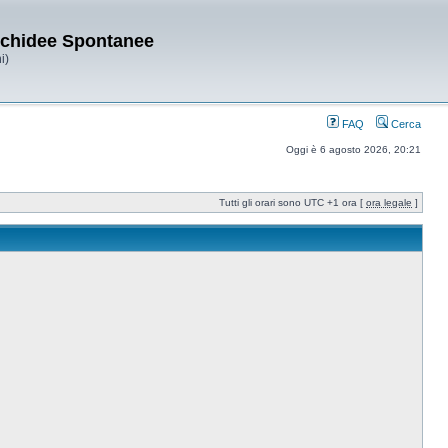
Orchidee Spontanee
i)
FAQ
Cerca
Oggi è 6 agosto 2026, 20:21
Tutti gli orari sono UTC +1 ora [
ora legale
]