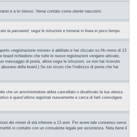
tratori e a te stesso. Verrai contato come utente nascosto.
cato la password
, segui le istruzioni e tornerai in linea in poco tempo.
porto «registrazione minore» è abilitato e hai cliccato su
Ho meno di 13
ne board richiedono che tutte le nuove registrazioni vengano attivate,
o un messaggio di posta, allora segui le istruzioni; se non hai ricevuto
e abusano della board.) Se sei sicuro che l’indirizzo di posta che hai
ibile che un amministratore abbia cancellato o disattivato la tua utenza
tivo è quest’ultimo registrati nuovamente e cerca di farti coinvolgere
ioni dei minori di età inferiore a 13 anni. Per avere tale consenso serve
, mettiti in contatto con un consulente legale per assistenza. Nota bene il