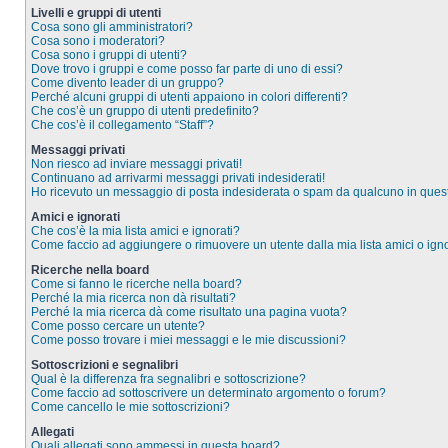
Livelli e gruppi di utenti
Cosa sono gli amministratori?
Cosa sono i moderatori?
Cosa sono i gruppi di utenti?
Dove trovo i gruppi e come posso far parte di uno di essi?
Come divento leader di un gruppo?
Perché alcuni gruppi di utenti appaiono in colori differenti?
Che cos’è un gruppo di utenti predefinito?
Che cos’è il collegamento “Staff”?
Messaggi privati
Non riesco ad inviare messaggi privati!
Continuano ad arrivarmi messaggi privati indesiderati!
Ho ricevuto un messaggio di posta indesiderata o spam da qualcuno in ques
Amici e ignorati
Che cos’è la mia lista amici e ignorati?
Come faccio ad aggiungere o rimuovere un utente dalla mia lista amici o igno
Ricerche nella board
Come si fanno le ricerche nella board?
Perché la mia ricerca non dà risultati?
Perché la mia ricerca dà come risultato una pagina vuota?
Come posso cercare un utente?
Come posso trovare i miei messaggi e le mie discussioni?
Sottoscrizioni e segnalibri
Qual è la differenza fra segnalibri e sottoscrizione?
Come faccio ad sottoscrivere un determinato argomento o forum?
Come cancello le mie sottoscrizioni?
Allegati
Quali allegati sono ammessi in questa board?