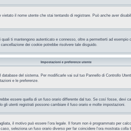
 vietato il nome utente che stai tentando di registrare. Può anche aver disabilita
i quali ti mantengono autenticato e connesso, oltre a permetterti ad esempio di 
 cancellazione dei cookie potrebbe risolvere tale disguido.
Impostazioni e preferenze utente
el database del sistema. Per modificarle vai sul tuo Pannello di Controllo Ut
azioni e le preferenze.
be essere quella di un fuso orario differente dal tuo. Se cosí fosse, devi camb
gli utenti registrati possono cambiare il fuso orario e molte impostazioni.
gliata, il motivo può essere l’ora legale. Il forum non è programmato per calcola
l caso, seleziona un fuso orario diverso per far coincidere l’ora mostrata colla 