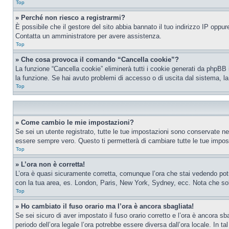
Top
» Perché non riesco a registrarmi?
È possibile che il gestore del sito abbia bannato il tuo indirizzo IP oppure
Contatta un amministratore per avere assistenza.
Top
» Che cosa provoca il comando “Cancella cookie”?
La funzione “Cancella cookie” eliminerà tutti i cookie generati da phpBB 
la funzione. Se hai avuto problemi di accesso o di uscita dal sistema, la
Top
» Come cambio le mie impostazioni?
Se sei un utente registrato, tutte le tue impostazioni sono conservate n
essere sempre vero. Questo ti permetterà di cambiare tutte le tue impost
Top
» L’ora non è corretta!
L’ora è quasi sicuramente corretta, comunque l’ora che stai vedendo potreb
con la tua area, es. London, Paris, New York, Sydney, ecc. Nota che solo 
Top
» Ho cambiato il fuso orario ma l’ora è ancora sbagliata!
Se sei sicuro di aver impostato il fuso orario corretto e l’ora è ancora sba
periodo dell’ora legale l’ora potrebbe essere diversa dall’ora locale. In ta