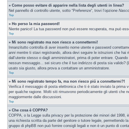
» Come posso evitare di apparire nella lista degli utenti in linea?
Nel pannello di controllo utente, sotto “Preferenze”, trovi l’opzione
Nascon
Top
» Ho perso la mia password!
Niente panico! La tua password non può essere recuperata, ma può essere
Top
» Mi sono registrato ma non riesco a connettermi!
Innanzitutto controlla di aver inserito nome utente e password correttam
anni
mentre ti stavi registrando, allora devi seguire le istruzioni che hai
dall’utente stesso o dagli amministratori, prima di poter entrare. Quando ti
nessun messaggio... sei sicuro che il tuo indirizzo di posta sia valido? (L
usato sia giusto, allora prova a contattare un amministratore.
Top
» Mi sono registrato tempo fa, ma non riesco piú a connettermi?!
Verifica il messaggio di posta elettronica che ti è stato inviato la prima
per qualche ragione. Molti siti rimuovono periodicamente gli utenti che n
maggiormente dalle discussioni.
Top
» Che cosa è COPPA?
COPPA, o la Legge sulla privacy per la protezione dei minori del 1998, è 
una richiesta scritta da parte del genitore o tutore legale, permettendo l
gruppo di phpBB non può fornire consigli legali e non è un punto di conta