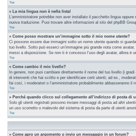
Top
» La mia lingua non è nella lista!
L’amministratore potrebbe non aver installato il pacchetto lingua oppure n
nuova traduzione. Puoi trovare altre informazioni al sito del phpBB Group
Top
» Come posso mostrare un’immagine sotto il mio nome utente?
Ci possono essere due immagini sotto un nome utente quando si guardano i
tuo livello. Sotto può esserci un’immagine piú grande nota come avatar, 
messi a disposizione. Se non ti è concesso l’uso degli avatar, allora è un
Top
» Come cambio il mio livello?
In genere, non puoi cambiare direttamente il nome del tuo livello (i gradi
di interventi che hai scritto e per identificare certi utenti; ad es., mod
fai cosí, i moderatori o l’amministratore probabilmente abbasseranno il n
Top
» Perché quando clicco sul collegamento all’indirizzo di posta di 
Solo gli utenti registrati possono inviare messaggi di posta ad altri ute
un uso scorretto o malevolo del sistema di posta da parte di utenti anon
Top
» Come apro un argomento o invio un messaggio in un forum?