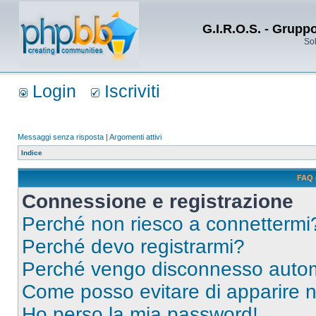
G.I.R.O.S. - Grupp
Sol
Login
Iscriviti
Messaggi senza risposta
|
Argomenti attivi
Indice
FAQ 
Connessione e registrazione
Perché non riesco a connettermi
Perché devo registrarmi?
Perché vengo disconnesso auto
Come posso evitare di apparire nel
Ho perso la mia password!