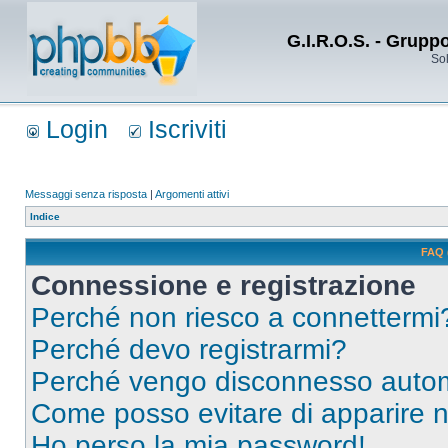
G.I.R.O.S. - Grupp
Sol
Login
Iscriviti
Messaggi senza risposta
|
Argomenti attivi
Indice
FAQ 
Connessione e registrazione
Perché non riesco a connettermi
Perché devo registrarmi?
Perché vengo disconnesso auto
Come posso evitare di apparire nel
Ho perso la mia password!