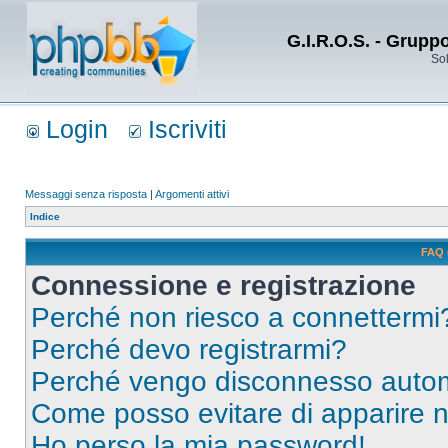
G.I.R.O.S. - Grupp
Sol
Login
Iscriviti
Messaggi senza risposta
|
Argomenti attivi
Indice
FAQ 
Connessione e registrazione
Perché non riesco a connettermi
Perché devo registrarmi?
Perché vengo disconnesso auto
Come posso evitare di apparire nel
Ho perso la mia password!