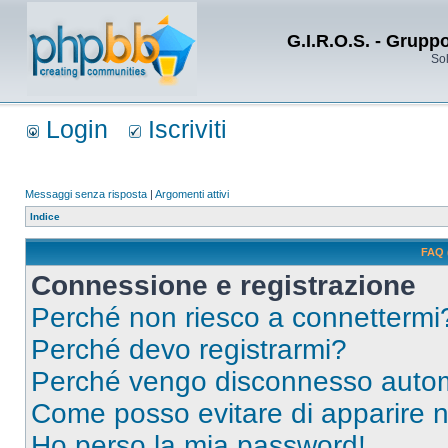
G.I.R.O.S. - Grupp
Sol
Login
Iscriviti
Messaggi senza risposta
|
Argomenti attivi
Indice
FAQ 
Connessione e registrazione
Perché non riesco a connettermi
Perché devo registrarmi?
Perché vengo disconnesso auto
Come posso evitare di apparire nel
Ho perso la mia password!