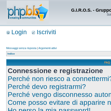
G.I.R.O.S. - Grupp
Sol
Login
Iscriviti
Messaggi senza risposta
|
Argomenti attivi
Indice
FAQ 
Connessione e registrazione
Perché non riesco a connettermi
Perché devo registrarmi?
Perché vengo disconnesso auto
Come posso evitare di apparire nel
Ho perso la mia password!