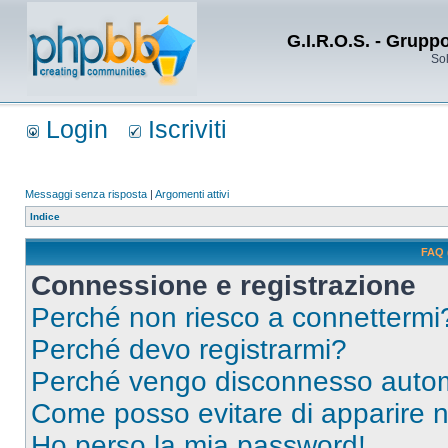
G.I.R.O.S. - Grupp
Sol
Login
Iscriviti
Messaggi senza risposta
|
Argomenti attivi
Indice
FAQ 
Connessione e registrazione
Perché non riesco a connettermi
Perché devo registrarmi?
Perché vengo disconnesso auto
Come posso evitare di apparire nel
Ho perso la mia password!