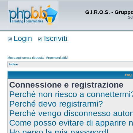
G.I.R.O.S. - Grupp
Sol
Login
Iscriviti
Messaggi senza risposta
|
Argomenti attivi
Indice
FAQ 
Connessione e registrazione
Perché non riesco a connettermi
Perché devo registrarmi?
Perché vengo disconnesso auto
Come posso evitare di apparire nel
Ho perso la mia password!