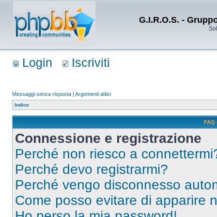
G.I.R.O.S. - Grupp
Sol
Login
Iscriviti
Messaggi senza risposta
|
Argomenti attivi
Indice
FAQ 
Connessione e registrazione
Perché non riesco a connettermi
Perché devo registrarmi?
Perché vengo disconnesso auto
Come posso evitare di apparire nel
Ho perso la mia password!