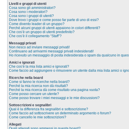
Livelli e gruppi di utenti
Cosa sono gli amministratori?
Cosa sono i moderatori?
Cosa sono i gruppi di utenti?
Dove trovo i gruppi e come posso far parte di uno di essi?
Come divento leader di un gruppo?
Perché alcuni gruppi di utenti appaiono in colori differenti?
Che cos’è un gruppo di utenti predefinito?
Che cos’è il collegamento “Staff”?
Messaggi privati
Non riesco ad inviare messaggi privati!
Continuano ad arrivarmi messaggi privati indesiderati!
Ho ricevuto un messaggio di posta indesiderata o spam da qualcuno in ques
Amici e ignorati
Che cos’è la mia lista amici e ignorati?
Come faccio ad aggiungere o rimuovere un utente dalla mia lista amici o igno
Ricerche nella board
Come si fanno le ricerche nella board?
Perché la mia ricerca non dà risultati?
Perché la mia ricerca dà come risultato una pagina vuota?
Come posso cercare un utente?
Come posso trovare i miei messaggi e le mie discussioni?
Sottoscrizioni e segnalibri
Qual è la differenza fra segnalibri e sottoscrizione?
Come faccio ad sottoscrivere un determinato argomento o forum?
Come cancello le mie sottoscrizioni?
Allegati
Quali allegati sono ammessi in questa board?