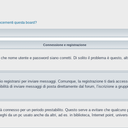
oncernenti questa board?
Connessione e registrazione
 che nome utente e password siano corretti. Di solito il problema è questo, al
 registrarsi per inviare messaggi. Comunque, la registrazione ti darà accesso 
ilità di inviare messaggi di posta direttamente dal forum, l’iscrizione a gruppi 
rrà connesso per un periodo prestabilito. Questo serve a evitare che qualcun
eghi da un pc usato anche da altri, ad es. in biblioteca, Internet point, unive