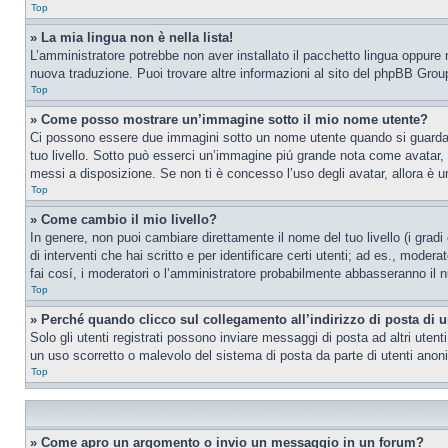
Top
» La mia lingua non è nella lista!
L’amministratore potrebbe non aver installato il pacchetto lingua oppure n
nuova traduzione. Puoi trovare altre informazioni al sito del phpBB Group
Top
» Come posso mostrare un’immagine sotto il mio nome utente?
Ci possono essere due immagini sotto un nome utente quando si guardano i
tuo livello. Sotto può esserci un’immagine piú grande nota come avatar, 
messi a disposizione. Se non ti è concesso l’uso degli avatar, allora è un
Top
» Come cambio il mio livello?
In genere, non puoi cambiare direttamente il nome del tuo livello (i gradi
di interventi che hai scritto e per identificare certi utenti; ad es., mod
fai cosí, i moderatori o l’amministratore probabilmente abbasseranno il n
Top
» Perché quando clicco sul collegamento all’indirizzo di posta di 
Solo gli utenti registrati possono inviare messaggi di posta ad altri ute
un uso scorretto o malevolo del sistema di posta da parte di utenti anon
Top
» Come apro un argomento o invio un messaggio in un forum?