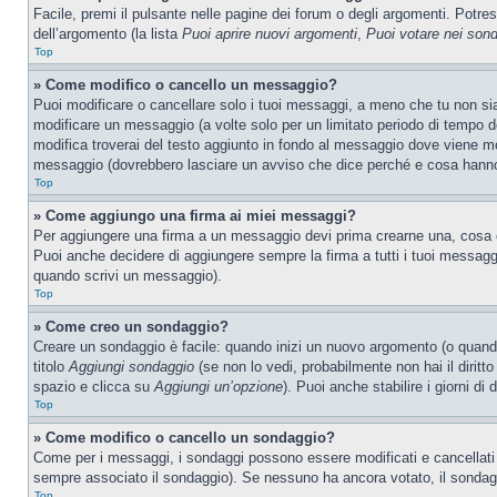
Facile, premi il pulsante nelle pagine dei forum o degli argomenti. Potres
dell’argomento (la lista
Puoi aprire nuovi argomenti
,
Puoi votare nei son
Top
» Come modifico o cancello un messaggio?
Puoi modificare o cancellare solo i tuoi messaggi, a meno che tu non s
modificare un messaggio (a volte solo per un limitato periodo di tempo 
modifica troverai del testo aggiunto in fondo al messaggio dove viene m
messaggio (dovrebbero lasciare un avviso che dice perché e cosa hanno
Top
» Come aggiungo una firma ai miei messaggi?
Per aggiungere una firma a un messaggio devi prima crearne una, cosa ch
Puoi anche decidere di aggiungere sempre la firma a tutti i tuoi messag
quando scrivi un messaggio).
Top
» Come creo un sondaggio?
Creare un sondaggio è facile: quando inizi un nuovo argomento (o quando
titolo
Aggiungi sondaggio
(se non lo vedi, probabilmente non hai il diritto
spazio e clicca su
Aggiungi un’opzione
). Puoi anche stabilire i giorni di
Top
» Come modifico o cancello un sondaggio?
Come per i messaggi, i sondaggi possono essere modificati e cancellati s
sempre associato il sondaggio). Se nessuno ha ancora votato, il sondaggi
Top