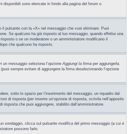
ni disponibili sono elencate in fondo alla pagina del forum o
 il pulsante con la «X» nel messaggio che vuoi eliminare. Puoi
one. Se qualcuno ha già risposto al tuo messaggio, quando effettui una
 risposto o se un moderatore o un amministratore modificano il
dopo che qualcuno ha risposto.
ivi un messaggio seleziona l’opzione
Aggiungi la firma
per aggiungerla.
o (puoi sempre evitare di aggiungere la firma deselezionando l’opzione
ere, sotto lo spazio per l’inserimento del messaggio, un riquadro dal
oni di risposta (per inserire un’opzione di risposta, scrivila nell’apposito
 di risposta che puoi aggiungere, stabilito dall’amministratore.
e un sondaggio, clicca sul pulsante
modifica
del primo messaggio (a cui è
stratore possono farlo.