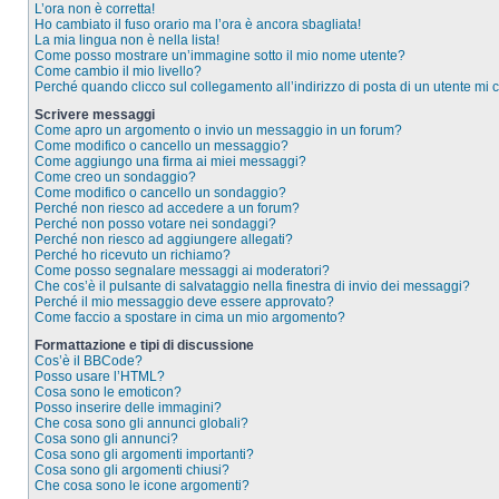
L’ora non è corretta!
Ho cambiato il fuso orario ma l’ora è ancora sbagliata!
La mia lingua non è nella lista!
Come posso mostrare un’immagine sotto il mio nome utente?
Come cambio il mio livello?
Perché quando clicco sul collegamento all’indirizzo di posta di un utente mi
Scrivere messaggi
Come apro un argomento o invio un messaggio in un forum?
Come modifico o cancello un messaggio?
Come aggiungo una firma ai miei messaggi?
Come creo un sondaggio?
Come modifico o cancello un sondaggio?
Perché non riesco ad accedere a un forum?
Perché non posso votare nei sondaggi?
Perché non riesco ad aggiungere allegati?
Perché ho ricevuto un richiamo?
Come posso segnalare messaggi ai moderatori?
Che cos’è il pulsante di salvataggio nella finestra di invio dei messaggi?
Perché il mio messaggio deve essere approvato?
Come faccio a spostare in cima un mio argomento?
Formattazione e tipi di discussione
Cos’è il BBCode?
Posso usare l’HTML?
Cosa sono le emoticon?
Posso inserire delle immagini?
Che cosa sono gli annunci globali?
Cosa sono gli annunci?
Cosa sono gli argomenti importanti?
Cosa sono gli argomenti chiusi?
Che cosa sono le icone argomenti?