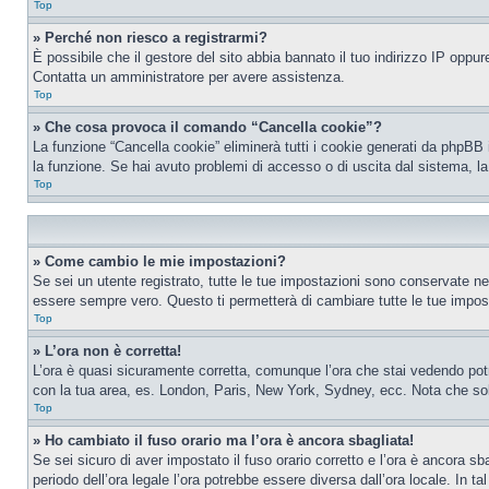
Top
» Perché non riesco a registrarmi?
È possibile che il gestore del sito abbia bannato il tuo indirizzo IP oppure
Contatta un amministratore per avere assistenza.
Top
» Che cosa provoca il comando “Cancella cookie”?
La funzione “Cancella cookie” eliminerà tutti i cookie generati da phpBB 
la funzione. Se hai avuto problemi di accesso o di uscita dal sistema, la
Top
» Come cambio le mie impostazioni?
Se sei un utente registrato, tutte le tue impostazioni sono conservate n
essere sempre vero. Questo ti permetterà di cambiare tutte le tue impost
Top
» L’ora non è corretta!
L’ora è quasi sicuramente corretta, comunque l’ora che stai vedendo potreb
con la tua area, es. London, Paris, New York, Sydney, ecc. Nota che solo 
Top
» Ho cambiato il fuso orario ma l’ora è ancora sbagliata!
Se sei sicuro di aver impostato il fuso orario corretto e l’ora è ancora sba
periodo dell’ora legale l’ora potrebbe essere diversa dall’ora locale. In ta