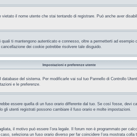
 vietato il nome utente che stai tentando di registrare. Può anche aver disabilita
i quali ti mantengono autenticato e connesso, oltre a permetterti ad esempio di 
 cancellazione dei cookie potrebbe risolvere tale disguido.
Impostazioni e preferenze utente
el database del sistema. Per modificarle vai sul tuo Pannello di Controllo Ut
azioni e le preferenze.
be essere quella di un fuso orario differente dal tuo. Se cosí fosse, devi camb
gli utenti registrati possono cambiare il fuso orario e molte impostazioni.
gliata, il motivo può essere l’ora legale. Il forum non è programmato per calcola
l caso, seleziona un fuso orario diverso per far coincidere l’ora mostrata colla 