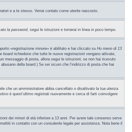
tratori e a te stesso. Verrai contato come utente nascosto.
cato la password
, segui le istruzioni e tornerai in linea in poco tempo.
porto «registrazione minore» è abilitato e hai cliccato su
Ho meno di 13
ne board richiedono che tutte le nuove registrazioni vengano attivate,
o un messaggio di posta, allora segui le istruzioni; se non hai ricevuto
e abusano della board.) Se sei sicuro che l’indirizzo di posta che hai
ibile che un amministratore abbia cancellato o disattivato la tua utenza
tivo è quest’ultimo registrati nuovamente e cerca di farti coinvolgere
ioni dei minori di età inferiore a 13 anni. Per avere tale consenso serve
, mettiti in contatto con un consulente legale per assistenza. Nota bene il