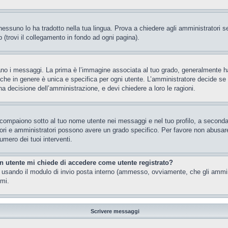
essuno lo ha tradotto nella tua lingua. Prova a chiedere agli amministratori se 
 (trovi il collegamento in fondo ad ogni pagina).
 messaggi. La prima è l’immagine associata al tuo grado, generalmente ha la f
che in genere è unica e specifica per ogni utente. L’amministratore decide se a
a decisione dell’amministrazione, e devi chiedere a loro le ragioni.
 compaiono sotto al tuo nome utente nei messaggi e nel tuo profilo, a seconda de
eratori e amministratori possono avere un grado specifico. Per favore non abusar
umero dei tuoi interventi.
un utente mi chiede di accedere come utente registrato?
nti usando il modulo di invio posta interno (ammesso, ovviamente, che gli ammi
imi.
Scrivere messaggi