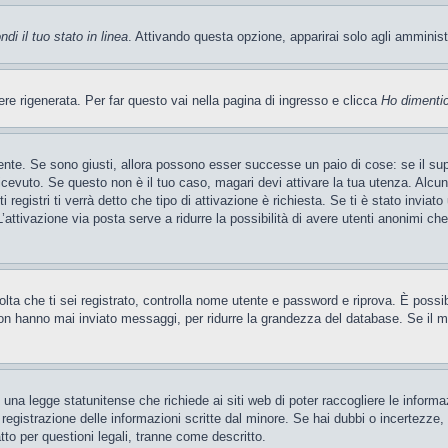
di il tuo stato in linea
. Attivando questa opzione, apparirai solo agli amminis
 rigenerata. Per far questo vai nella pagina di ingresso e clicca
Ho dimenti
ente. Se sono giusti, allora possono esser successe un paio di cose: se il sup
 ricevuto. Se questo non è il tuo caso, magari devi attivare la tua utenza. Alcu
 registri ti verrà detto che tipo di attivazione è richiesta. Se ti è stato inviat
’attivazione via posta serve a ridurre la possibilità di avere utenti anonimi ch
 volta che ti sei registrato, controlla nome utente e password e riprova. È poss
on hanno mai inviato messaggi, per ridurre la grandezza del database. Se il mo
una legge statunitense che richiede ai siti web di poter raccogliere le informaz
a registrazione delle informazioni scritte dal minore. Se hai dubbi o incertezze
tto per questioni legali, tranne come descritto.