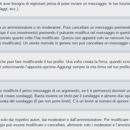
ti aver bisogno di registrarti prima di poter inviare un messaggio: le tue funzio
daggi
, ecc.).
ia un amministratore o un moderatore. Puoi cancellare un messaggio premendo
dopo il suo inserimento) premendo il pulsante
modifica
nel messaggio in questi
ostrato quante volte l’hai modificato. Questo non apparirà solo se nessuno ha
 modificato). Un utente normale in genere non può cancellare un messaggio 
e puoi fare modificando il tuo profilo. Una volta creata la firma, quando scr
gi selezionando l’apposita opzione
Aggiungi sempre la mia firma
nel tuo profil
 modifichi il primo messaggio di un argomento, se ti è permesso) dovresti ved
 di creare sondaggi). Basta inserire un titolo per il sondaggio e almeno due opzi
 durata del sondaggio (0 per non porre limiti). C’è un limite al numero di opzioni
olo dai rispettivi autori, dai moderatori e dall’amministratore. Per modificar
o può essere modificato o cancellato, altrimenti solo i moderatori e l’ammini