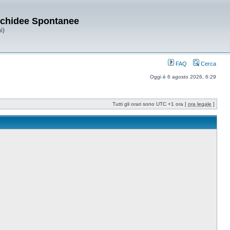
Orchidee Spontanee
i)
FAQ
Cerca
Oggi è 6 agosto 2026, 6:29
Tutti gli orari sono UTC +1 ora [
ora legale
]