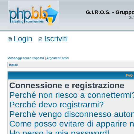
G.I.R.O.S. - Grupp
Sol
Login
Iscriviti
Messaggi senza risposta
|
Argomenti attivi
Indice
FAQ 
Connessione e registrazione
Perché non riesco a connettermi
Perché devo registrarmi?
Perché vengo disconnesso auto
Come posso evitare di apparire nel
Ho perso la mia password!