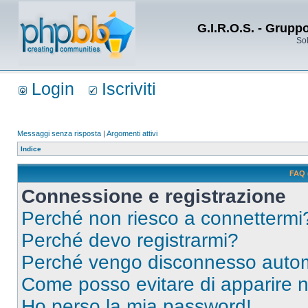
G.I.R.O.S. - Grupp
Sol
Login
Iscriviti
Messaggi senza risposta
|
Argomenti attivi
Indice
FAQ 
Connessione e registrazione
Perché non riesco a connettermi
Perché devo registrarmi?
Perché vengo disconnesso auto
Come posso evitare di apparire nel
Ho perso la mia password!