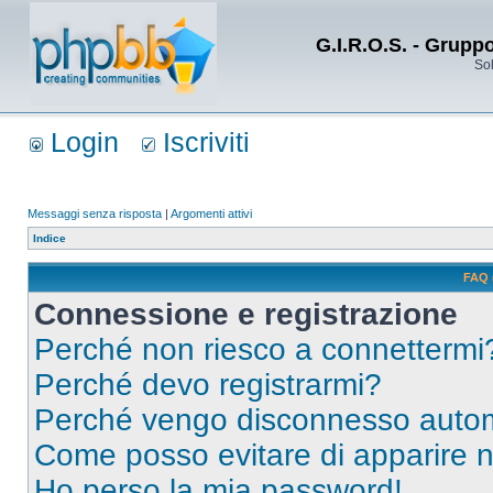
G.I.R.O.S. - Grupp
Sol
Login
Iscriviti
Messaggi senza risposta
|
Argomenti attivi
Indice
FAQ 
Connessione e registrazione
Perché non riesco a connettermi
Perché devo registrarmi?
Perché vengo disconnesso auto
Come posso evitare di apparire nel
Ho perso la mia password!