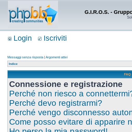
G.I.R.O.S. - Grupp
Sol
Login
Iscriviti
Messaggi senza risposta
|
Argomenti attivi
Indice
FAQ 
Connessione e registrazione
Perché non riesco a connettermi
Perché devo registrarmi?
Perché vengo disconnesso auto
Come posso evitare di apparire nel
Ho perso la mia password!