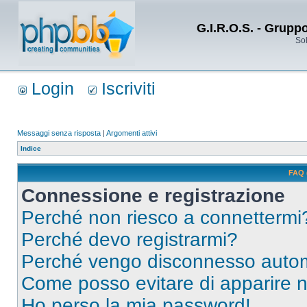
G.I.R.O.S. - Grupp
Sol
Login
Iscriviti
Messaggi senza risposta
|
Argomenti attivi
Indice
FAQ 
Connessione e registrazione
Perché non riesco a connettermi
Perché devo registrarmi?
Perché vengo disconnesso auto
Come posso evitare di apparire nel
Ho perso la mia password!