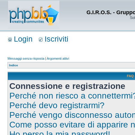
G.I.R.O.S. - Grupp
Sol
Login
Iscriviti
Messaggi senza risposta
|
Argomenti attivi
Indice
FAQ 
Connessione e registrazione
Perché non riesco a connettermi
Perché devo registrarmi?
Perché vengo disconnesso auto
Come posso evitare di apparire nel
Ho perso la mia password!